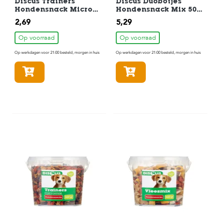
Discus Trainers
Discus Duobotjes
Hondensnack Micro
Hondensnack Mix 500
Mix 200 gram
gr
2,69
5,29
Op voorraad
Op voorraad
Op werkdagen voor 21:00 besteld, morgen in huis
Op werkdagen voor 21:00 besteld, morgen in huis
In winkelmandje
In winkelmandje