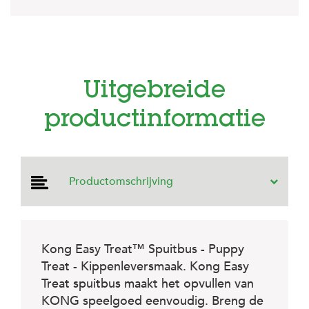
e
l
s
W
e
b
Uitgebreide
s
h
productinformatie
o
p
K
l
Productomschrijving
a
n
t
e
n
s
Kong Easy Treat™ Spuitbus - Puppy
e
Treat - Kippenleversmaak. Kong Easy
r
Treat spuitbus maakt het opvullen van
v
i
KONG speelgoed eenvoudig. Breng de