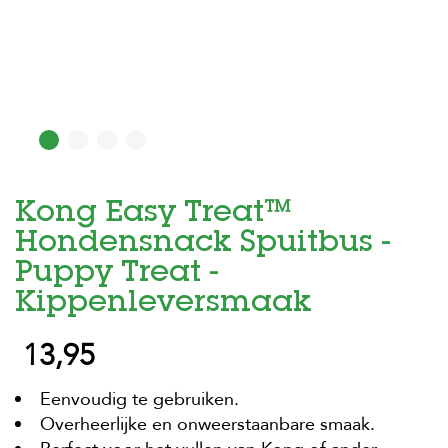
H
o
m
e
F
o
l
d
Kong Easy Treat™
e
r
Hondensnack Spuitbus -
H
Puppy Treat -
o
Kippenleversmaak
n
d
e
13,95
n
Eenvoudig te gebruiken.
K
a
Overheerlijke en onweerstaanbare smaak.
t