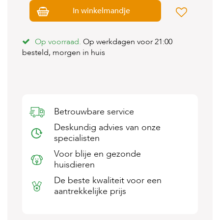
s
In winkelmandje
s
e
n
Op voorraad.
Op werkdagen voor 21:00
besteld, morgen in huis
B
o
e
r
d
e
r
Betrouwbare service
i
j
Deskundig advies van onze
specialisten
B
l
Voor blije en gezonde
o
huisdieren
g
De beste kwaliteit voor een
W
aantrekkelijke prijs
i
n
k