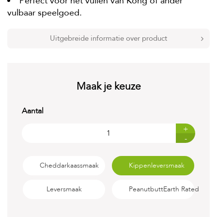
Perfect voor het vullen van Kong of ander
t
e
vulbaar speelgoed.
n
K
Uitgebreide informatie over product
n
a
a
g
d
Maak je keuze
i
e
r
Aantal
e
n
+
-
V
o
g
Cheddarkaassmaak
Kippenleversmaak
e
l
s
Leversmaak
PeanutbuttEarth Rated
V
i