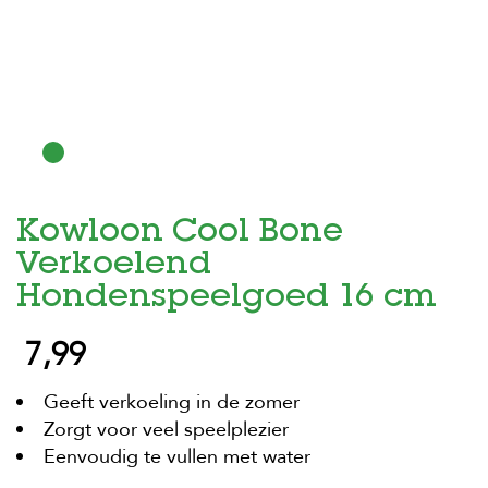
H
o
m
e
F
o
l
d
Kowloon Cool Bone
e
r
Verkoelend
H
Hondenspeelgoed 16 cm
o
n
7,99
d
e
n
Geeft verkoeling in de zomer
Zorgt voor veel speelplezier
K
a
Eenvoudig te vullen met water
t