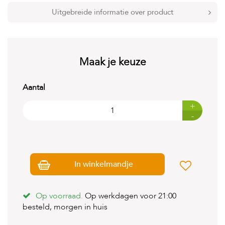
t
e
Uitgebreide informatie over product
n
K
n
a
Maak je keuze
a
g
d
Aantal
i
e
+
r
-
e
n
V
o
In winkelmandje
g
e
l
s
Op voorraad.
Op werkdagen voor 21:00
besteld, morgen in huis
V
i