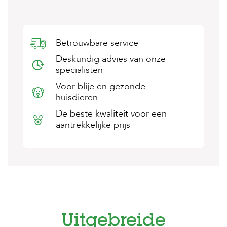
s
s
e
n
Betrouwbare service
B
Deskundig advies van onze
o
specialisten
e
r
Voor blije en gezonde
d
huisdieren
e
r
De beste kwaliteit voor een
i
aantrekkelijke prijs
j
B
l
o
g
W
i
n
Uitgebreide
k