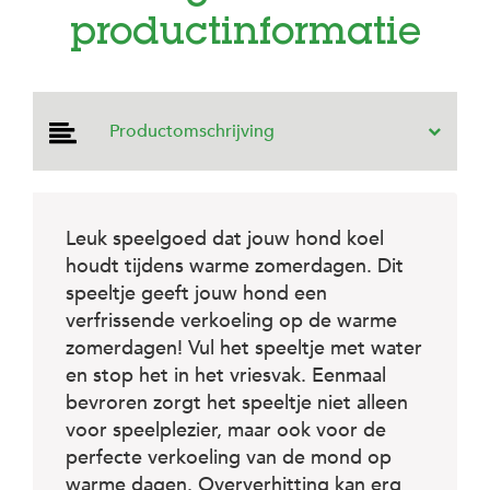
e
productinformatie
l
s
W
e
b
Productomschrijving
s
h
o
p
Leuk speelgoed dat jouw hond koel
K
houdt tijdens warme zomerdagen. Dit
l
a
speeltje geeft jouw hond een
n
verfrissende verkoeling op de warme
t
zomerdagen! Vul het speeltje met water
e
n
en stop het in het vriesvak. Eenmaal
s
bevroren zorgt het speeltje niet alleen
e
voor speelplezier, maar ook voor de
r
v
perfecte verkoeling van de mond op
i
warme dagen. Oververhitting kan erg