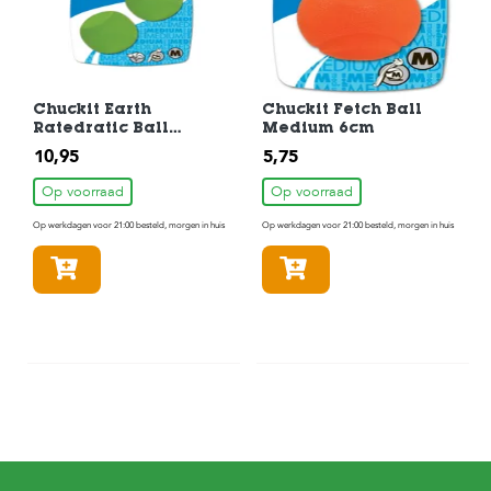
Chuckit Earth
Chuckit Fetch Ball
Ratedratic Ball
Medium 6cm
Medium 2 Pack 2
10,95
5,75
Stuks
Op voorraad
Op voorraad
Op werkdagen voor 21:00 besteld, morgen in huis
Op werkdagen voor 21:00 besteld, morgen in huis
In winkelmandje
In winkelmandje