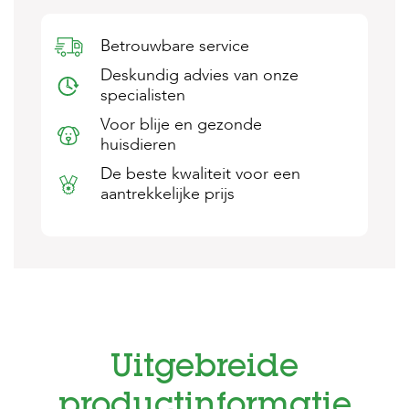
s
s
Betrouwbare service
e
n
Deskundig advies van onze
specialisten
B
o
Voor blije en gezonde
e
huisdieren
r
d
De beste kwaliteit voor een
e
aantrekkelijke prijs
r
i
j
B
l
o
g
W
Uitgebreide
i
n
k
productinformatie