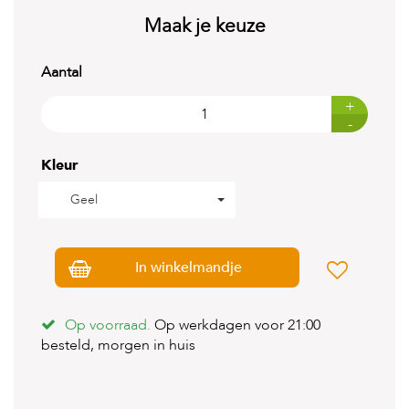
t
e
Maak je keuze
n
Aantal
K
n
a
+
a
-
g
d
Kleur
i
e
Geel
r
e
n
In winkelmandje
V
o
g
e
Op voorraad.
Op werkdagen voor 21:00
l
besteld, morgen in huis
s
V
i