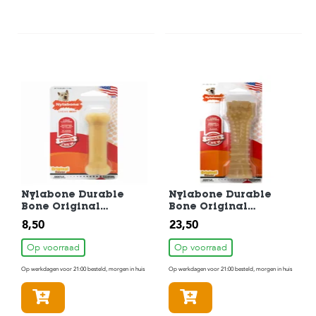
Nylabone Durable
Nylabone Durable
Bone Original
Bone Original
Hondenkluif
Hondenkluif
8,50
23,50
Hondenspeelgoed tot
Hondenspeelgoed tot
11kg
30kg
Op voorraad
Op voorraad
Op werkdagen voor 21:00 besteld, morgen in huis
Op werkdagen voor 21:00 besteld, morgen in huis
In winkelmandje
In winkelmandje