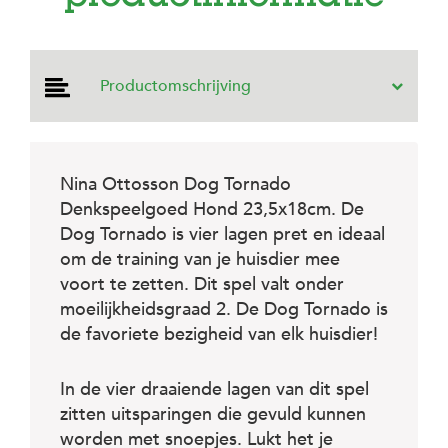
e
l
s
W
Productomschrijving
e
b
s
h
o
Nina Ottosson Dog Tornado
p
Denkspeelgoed Hond 23,5x18cm. De
K
Dog Tornado is vier lagen pret en ideaal
l
om de training van je huisdier mee
a
voort te zetten. Dit spel valt onder
n
t
moeilijkheidsgraad 2. De Dog Tornado is
e
de favoriete bezigheid van elk huisdier!
n
s
e
In de vier draaiende lagen van dit spel
r
v
zitten uitsparingen die gevuld kunnen
i
worden met snoepjes. Lukt het je