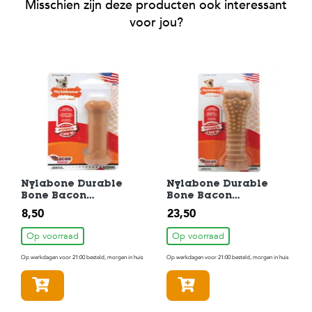
Misschien zijn deze producten ook interessant
voor jou?
Nylabone Durable
Nylabone Durable
Bone Bacon
Bone Bacon
Hondenkluif
Hondenkluif
8,50
23,50
Hondenspeelgoed tot
Hondenspeelgoed tot
11kg
30kg
Op voorraad
Op voorraad
Op werkdagen voor 21:00 besteld, morgen in huis
Op werkdagen voor 21:00 besteld, morgen in huis
In winkelmandje
In winkelmandje