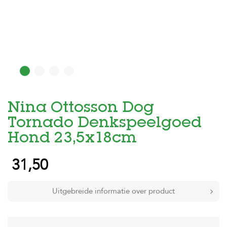
H
o
m
e
F
o
l
d
Nina Ottosson Dog
e
r
Tornado Denkspeelgoed
H
Hond 23,5x18cm
o
n
31,50
d
e
n
Uitgebreide informatie over product
K
a
t