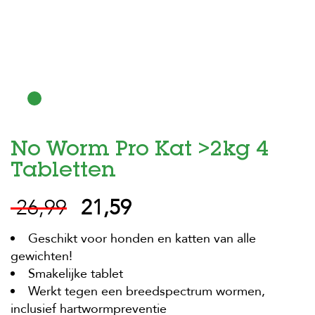
H
o
m
e
F
o
l
d
No Worm Pro Kat >2kg 4
e
r
Tabletten
H
26,99
21,59
o
n
d
Geschikt voor honden en katten van alle
e
n
gewichten!
Smakelijke tablet
K
Werkt tegen een breedspectrum wormen,
a
t
inclusief hartwormpreventie