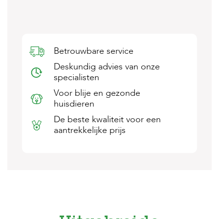
s
s
e
n
Betrouwbare service
B
o
Deskundig advies van onze
e
specialisten
r
d
Voor blije en gezonde
e
huisdieren
r
i
De beste kwaliteit voor een
j
aantrekkelijke prijs
B
l
o
g
W
i
n
k