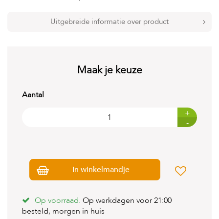
t
e
n
Uitgebreide informatie over product
K
n
a
a
Maak je keuze
g
d
i
Aantal
e
r
+
e
-
n
V
o
g
In winkelmandje
e
l
s
Op voorraad.
Op werkdagen voor 21:00
V
besteld, morgen in huis
i