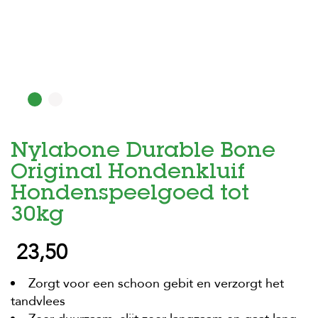
H
o
m
e
F
o
l
d
Nylabone Durable Bone
e
r
Original Hondenkluif
H
Hondenspeelgoed tot
o
30kg
n
d
e
23,50
n
Zorgt voor een schoon gebit en verzorgt het
K
a
tandvlees
t