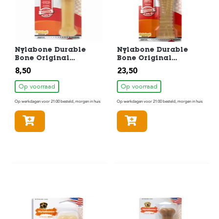
Nylabone Durable
Nylabone Durable
Bone Original
Bone Original
Hondenkluif
Hondenkluif
8,50
23,50
Hondenspeelgoed tot
Hondenspeelgoed tot
11kg
30kg
Op voorraad
Op voorraad
Op werkdagen voor 21:00 besteld, morgen in huis
Op werkdagen voor 21:00 besteld, morgen in huis
In winkelmandje
In winkelmandje