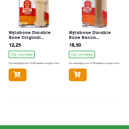
Nylabone Durable
Nylabone Durable
Bone Original
Bone Bacon
Hondenkluif
Hondenkluif
12,25
18,50
Hondenspeelgoed tot
Hondenspeelgoed tot
16kg
20kg
Op voorraad
Op voorraad
Op werkdagen voor 21:00 besteld, morgen in huis
Op werkdagen voor 21:00 besteld, morgen in huis
In winkelmandje
In winkelmandje