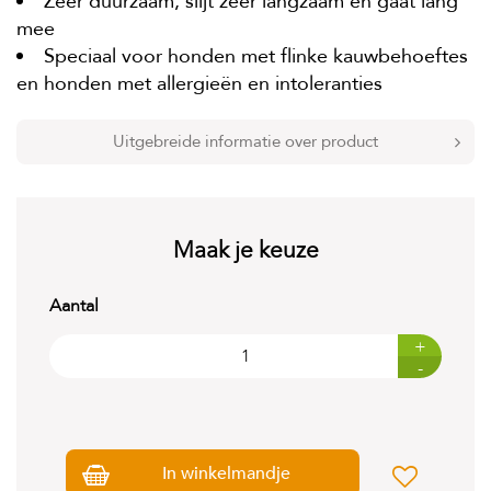
Zeer duurzaam, slijt zeer langzaam en gaat lang
t
e
mee
n
Speciaal voor honden met flinke kauwbehoeftes
en honden met allergieën en intoleranties
K
n
a
Uitgebreide informatie over product
a
g
d
i
e
r
Maak je keuze
e
n
Aantal
V
+
o
g
-
e
l
s
V
In winkelmandje
i