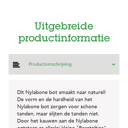
e
l
s
W
Uitgebreide
e
b
productinformatie
s
h
o
p
Productomschrijving
K
l
a
n
t
e
Dit Nylabone bot smaakt naar naturel!
n
De vorm en de hardheid van het
s
Nylabone bot zorgen voor schone
e
r
tanden, maar slijten de tanden niet.
v
Door het kauwen aan de Nylabone
i