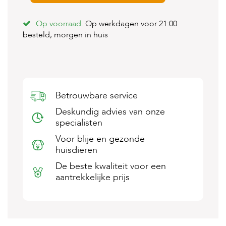
s
s
Op voorraad.
Op werkdagen voor 21:00
e
besteld, morgen in huis
n
B
o
e
r
d
Betrouwbare service
e
r
Deskundig advies van onze
i
specialisten
j
Voor blije en gezonde
B
huisdieren
l
o
De beste kwaliteit voor een
g
aantrekkelijke prijs
W
i
n
k