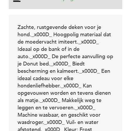
e
l
s
W
Zachte, rustgevende deken voor je
e
hond._x000D_ Hoogpolig materiaal dat
b
s
de moedervacht imiteert._x000D_
h
Ideaal op de bank of in de
o
p
auto._x000D_ De perfecte aanvulling op
je Donut bed._x000D_ Biedt
K
bescherming en kalmeert._x000D_ Een
l
a
ideaal cadeau voor elke
n
hondenliefhebber._x000D_ Kan
t
opgevouwen worden en tevens dienen
e
n
als matje._x000D_ Makkelijk weg te
s
leggen en te vervoeren._x000D_
e
Machine wasbaar, en geschikt voor
r
v
wasdroger._x000D_ Vuil- en water
i
afstotend._x000D_ Kleur: Frost