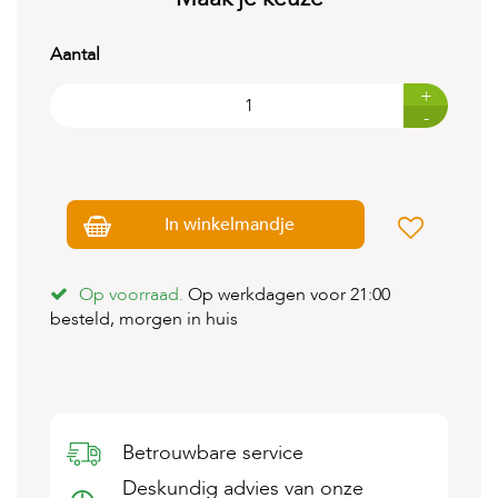
t
e
n
Aantal
K
+
n
-
a
a
g
d
i
In winkelmandje
e
r
e
n
Op voorraad.
Op werkdagen voor 21:00
besteld, morgen in huis
V
o
g
e
l
s
Betrouwbare service
V
Deskundig advies van onze
i