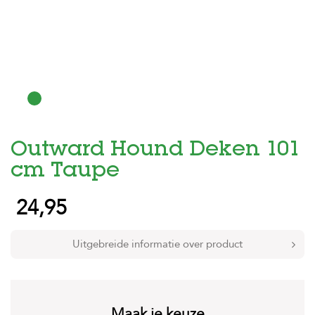
H
o
m
e
F
o
l
d
Outward Hound Deken 101
e
r
cm Taupe
H
24,95
o
n
d
e
Uitgebreide informatie over product
n
K
a
t
Maak je keuze