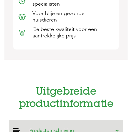
specialisten
s
s
Voor blije en gezonde
e
huisdieren
n
De beste kwaliteit voor een
B
aantrekkelijke prijs
o
e
r
d
e
r
i
j
B
Uitgebreide
l
o
g
productinformatie
W
i
n
k
Productomschrijving