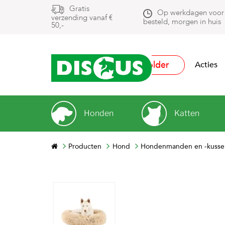
Gratis
Op werkdagen voor
verzending vanaf €
besteld, morgen in huis
50,-
Folder
Acties
Honden
Katten
Producten
Hond
Hondenmanden en -kusse