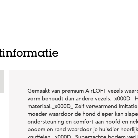
tinformatie
Gemaakt van premium AirLOFT vezels waardoo
vorm behoudt dan andere vezels._x000D_ H
materiaal._x000D_ Zelf verwarmend imitatie
moeder waardoor de hond dieper kan slap
ondersteuning en comfort aan hoofd en ne
bodem en rand waardoor je huisdier heerlij
knuffelen._x000D_ Superzachte bodem verlic