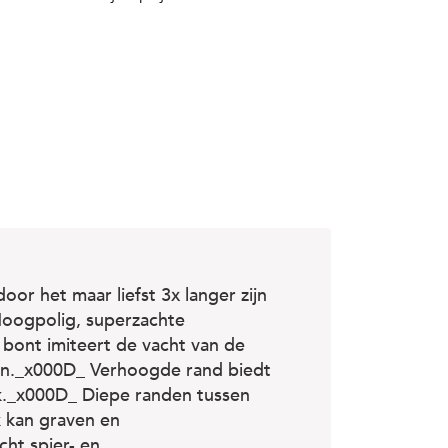
r het maar liefst 3x langer zijn
oogpolig, superzachte
 bont imiteert de vacht van de
en._x000D_ Verhoogde rand biedt
k._x000D_ Diepe randen tussen
k kan graven en
ht spier- en