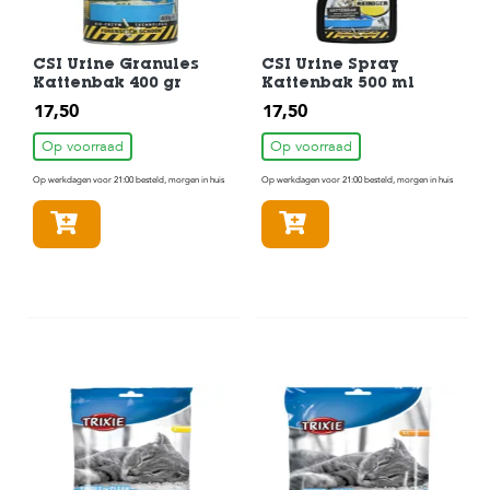
c
e
CSI Urine Granules
CSI Urine Spray
Kattenbak 400 gr
Kattenbak 500 ml
17,50
17,50
Op voorraad
Op voorraad
Op werkdagen voor 21:00 besteld, morgen in huis
Op werkdagen voor 21:00 besteld, morgen in huis
In winkelmandje
In winkelmandje