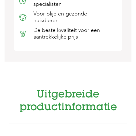
specialisten
s
s
Voor blije en gezonde
e
huisdieren
n
De beste kwaliteit voor een
B
aantrekkelijke prijs
o
e
r
d
e
r
i
j
B
Uitgebreide
l
o
g
productinformatie
W
i
n
k