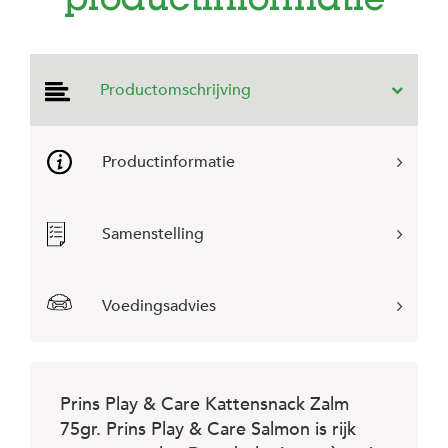
productinformatie
e
l
s
W
Productomschrijving
e
b
s
h
Productinformatie
o
p
K
Samenstelling
l
a
n
t
Voedingsadvies
e
n
s
e
r
Prins Play & Care Kattensnack Zalm
v
75gr. Prins Play & Care Salmon is rijk
i