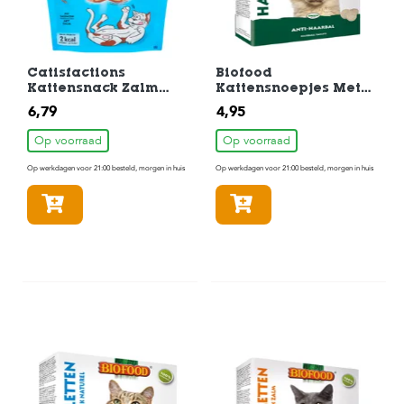
Catisfactions
Biofood
Kattensnack Zalm
Kattensnoepjes Met
180gr
Kattengras 100stuks
6,79
4,95
Op voorraad
Op voorraad
Op werkdagen voor 21:00 besteld, morgen in huis
Op werkdagen voor 21:00 besteld, morgen in huis
In winkelmandje
In winkelmandje