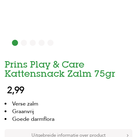
H
o
m
e
F
o
l
d
Prins Play & Care
e
r
Kattensnack Zalm 75gr
H
2,99
o
n
d
Verse zalm
e
n
Graanvrij
Goede darmflora
K
a
t
Uitgebreide informatie over product