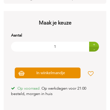
t
e
n
K
Maak je keuze
n
a
a
Aantal
g
d
+
i
-
e
r
e
n
In winkelmandje
V
o
g
e
Op voorraad.
Op werkdagen voor 21:00
l
besteld, morgen in huis
s
V
i