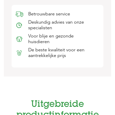
s
s
e
Betrouwbare service
n
Deskundig advies van onze
specialisten
B
o
Voor blije en gezonde
e
huisdieren
r
d
De beste kwaliteit voor een
e
aantrekkelijke prijs
r
i
j
B
l
o
g
W
Uitgebreide
i
n
k