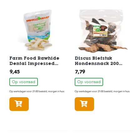
Farm Food Rawhide
Discus Biefstuk
Dental Impressed
Hondensnack 200
Kauwbot Mini 7 stuks
gram
9,45
7,79
Op voorraad
Op voorraad
Op werkdagen voor 21:00 besteld, morgen in huis
Op werkdagen voor 21:00 besteld, morgen in huis
In winkelmandje
In winkelmandje