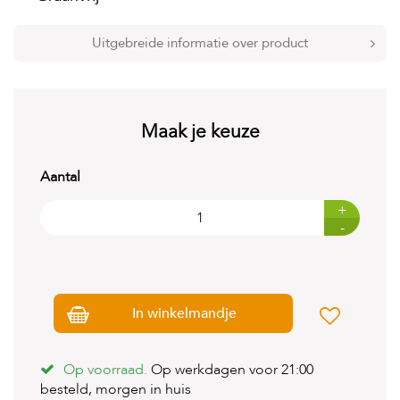
t
e
n
Uitgebreide informatie over product
K
n
a
a
Maak je keuze
g
d
i
Aantal
e
r
+
e
-
n
V
o
g
In winkelmandje
e
l
s
Op voorraad.
Op werkdagen voor 21:00
V
besteld, morgen in huis
i