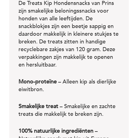
c
De Treats Kip Hondensnacks van Prins
e
zijn smakelijke beloningssnacks voor
honden van alle leeftijden. De
snackblokjes zijn een beetje sappig en
daardoor makkelijk in kleinere stukjes te
breken. De treats zitten in handige
recyclebare zakjes van 120 gram. Deze
verpakkingen zijn makkelijk te openen
en hersluitbaar.
Mono-proteïne
– Alleen kip als dierlijke
eiwitbron.
Smakelijke treat
– Smakelijke en zachte
treats die makkelijk te breken zijn.
100% natuurlijke ingrediënten
–