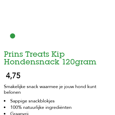
H
o
m
e
F
o
l
d
Prins Treats Kip
e
r
Hondensnack 120gram
H
4,75
o
n
d
Smakelijke snack waarmee je jouw hond kunt
e
belonen
n
Sappige snackblokjes
K
a
100% natuurlijke ingrediënten
t
Graanvrij