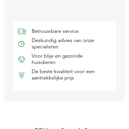
s
s
e
n
Betrouwbare service
B
o
Deskundig advies van onze
e
specialisten
r
d
Voor blije en gezonde
e
huisdieren
r
i
De beste kwaliteit voor een
j
aantrekkelijke prijs
B
l
o
g
W
i
n
k