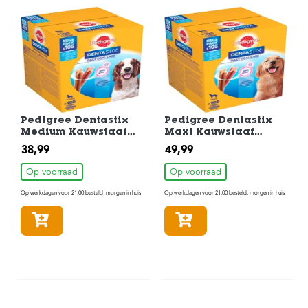
Pedigree Dentastix
Pedigree Dentastix
Medium Kauwstaaf
Maxi Kauwstaaf
Gebitsverzorgende
Gebitsverzorgende
38,99
49,99
Hondensnack 105
Hondensnack 105
Stuks
Stuks
Op voorraad
Op voorraad
Op werkdagen voor 21:00 besteld, morgen in huis
Op werkdagen voor 21:00 besteld, morgen in huis
In winkelmandje
In winkelmandje