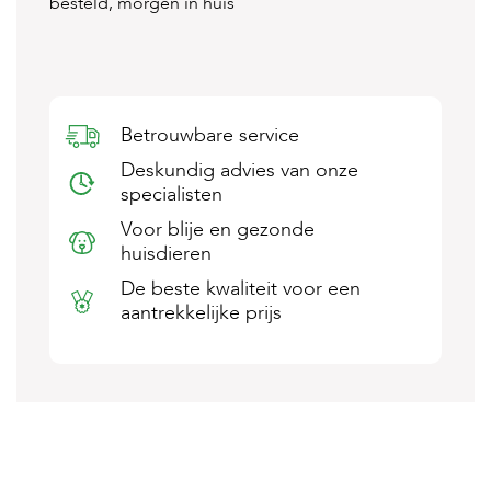
besteld, morgen in huis
s
s
e
n
B
Betrouwbare service
o
e
Deskundig advies van onze
r
specialisten
d
e
Voor blije en gezonde
r
huisdieren
i
j
De beste kwaliteit voor een
aantrekkelijke prijs
B
l
o
g
W
i
n
k