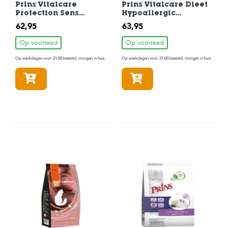
Prins Vitalcare
Prins Vitalcare Dieet
Protection Sens
Hypoallergic
Grainfree
Moderate Cal
62,95
63,95
hypoallergic
Kattenvoer 5 kg
Kattenvoer 5 kg
Op voorraad
Op voorraad
Op werkdagen voor 21:00 besteld, morgen in huis
Op werkdagen voor 21:00 besteld, morgen in huis
In winkelmandje
In winkelmandje