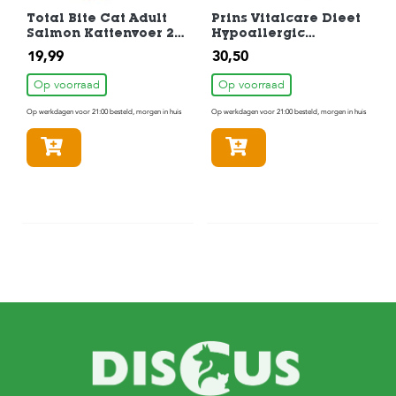
Total Bite Cat Adult
Prins Vitalcare Dieet
Salmon Kattenvoer 2
Hypoallergic
kg
Moderate Cal
19,99
30,50
Kattenvoer 1,5 kg
Op voorraad
Op voorraad
Op werkdagen voor 21:00 besteld, morgen in huis
Op werkdagen voor 21:00 besteld, morgen in huis
In winkelmandje
In winkelmandje