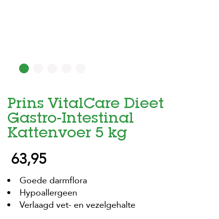
H
o
m
e
F
o
l
d
Prins VitalCare Dieet
e
r
Gastro-Intestinal
H
Kattenvoer 5 kg
o
n
63,95
d
e
n
Goede darmflora
Hypoallergeen
K
a
Verlaagd vet- en vezelgehalte
t