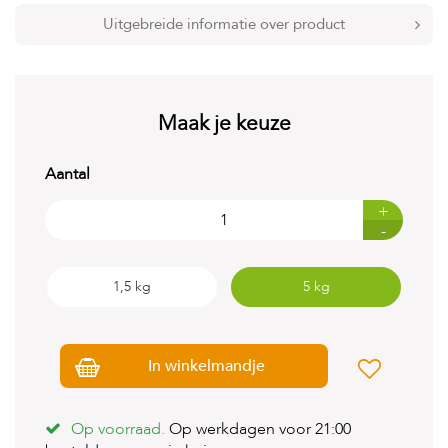
t
e
Uitgebreide informatie over product
n
K
n
a
Maak je keuze
a
g
d
Aantal
i
e
+
r
-
e
n
1,5 kg
5 kg
V
o
g
e
In winkelmandje
l
s
V
Op voorraad.
Op werkdagen voor 21:00
i