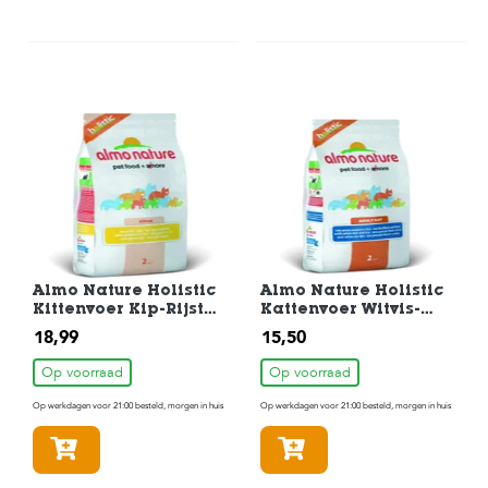
Almo Nature Holistic
Almo Nature Holistic
Kittenvoer Kip-Rijst
Kattenvoer Witvis-
2kg
Rijst 2kg
18,99
15,50
Op voorraad
Op voorraad
Op werkdagen voor 21:00 besteld, morgen in huis
Op werkdagen voor 21:00 besteld, morgen in huis
In winkelmandje
In winkelmandje