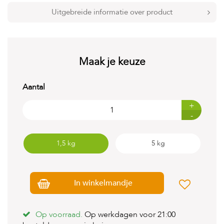
t
e
Uitgebreide informatie over product
n
K
n
a
Maak je keuze
a
g
d
Aantal
i
e
+
r
-
e
n
1,5 kg
5 kg
V
o
g
e
In winkelmandje
l
s
V
Op voorraad.
Op werkdagen voor 21:00
i