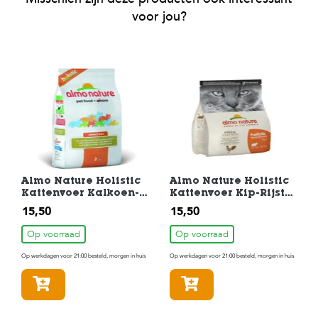
voor jou?
Almo Nature Holistic
Almo Nature Holistic
Kattenvoer Kalkoen-
Kattenvoer Kip-Rijst
Rijst 2kg
2kg
15,50
15,50
Op voorraad
Op voorraad
Op werkdagen voor 21:00 besteld, morgen in huis
Op werkdagen voor 21:00 besteld, morgen in huis
In winkelmandje
In winkelmandje