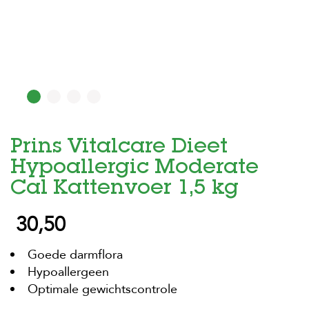
H
o
m
e
F
o
l
d
Prins Vitalcare Dieet
e
r
Hypoallergic Moderate
H
Cal Kattenvoer 1,5 kg
o
n
30,50
d
e
n
Goede darmflora
Hypoallergeen
K
a
Optimale gewichtscontrole
t