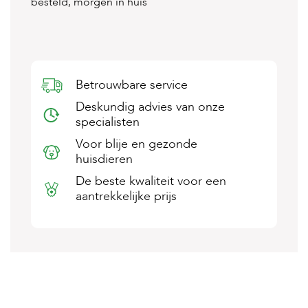
besteld, morgen in huis
s
s
e
n
B
Betrouwbare service
o
e
Deskundig advies van onze
r
specialisten
d
e
Voor blije en gezonde
r
huisdieren
i
j
De beste kwaliteit voor een
aantrekkelijke prijs
B
l
o
g
W
i
n
k