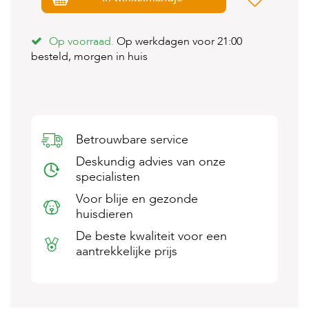
s
s
e
Op voorraad.
Op werkdagen voor 21:00
n
besteld, morgen in huis
B
o
e
r
d
e
Betrouwbare service
r
Deskundig advies van onze
i
j
specialisten
Voor blije en gezonde
B
huisdieren
l
o
De beste kwaliteit voor een
g
aantrekkelijke prijs
W
i
n
k