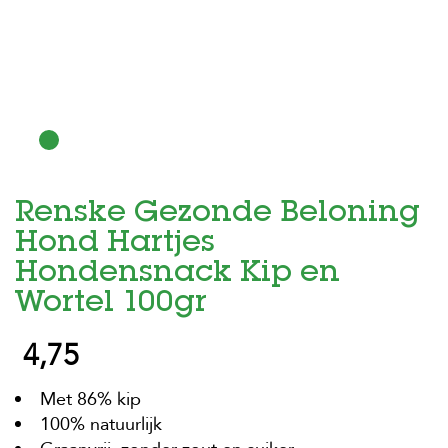
H
o
m
e
F
o
l
d
Renske Gezonde Beloning
e
r
Hond Hartjes
H
Hondensnack Kip en
o
Wortel 100gr
n
d
e
4,75
n
Met 86% kip
K
a
100% natuurlijk
t