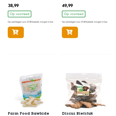
Gebitsverzorgende
Gebitsverzorgende
38,99
49,99
Hondensnack 105
Hondensnack 105
Stuks
Stuks
Op voorraad
Op voorraad
Op werkdagen voor 21:00 besteld, morgen in huis
Op werkdagen voor 21:00 besteld, morgen in huis
In winkelmandje
In winkelmandje
Farm Food Rawhide
Discus Biefstuk