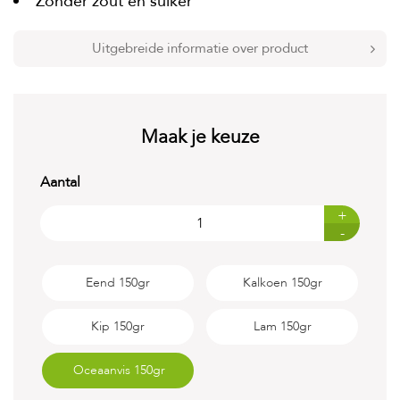
Zonder zout en suiker
t
e
n
Uitgebreide informatie over product
K
n
a
a
Maak je keuze
g
d
i
Aantal
e
r
+
e
n
-
V
o
Eend 150gr
Kalkoen 150gr
g
e
Kip 150gr
Lam 150gr
l
s
Oceaanvis 150gr
V
i