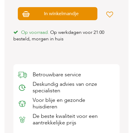
s
s
In winkelmandje
e
n
B
Op voorraad.
Op werkdagen voor 21:00
o
besteld, morgen in huis
e
r
d
e
r
i
Betrouwbare service
j
Deskundig advies van onze
B
specialisten
l
o
Voor blije en gezonde
g
huisdieren
W
De beste kwaliteit voor een
i
aantrekkelijke prijs
n
k