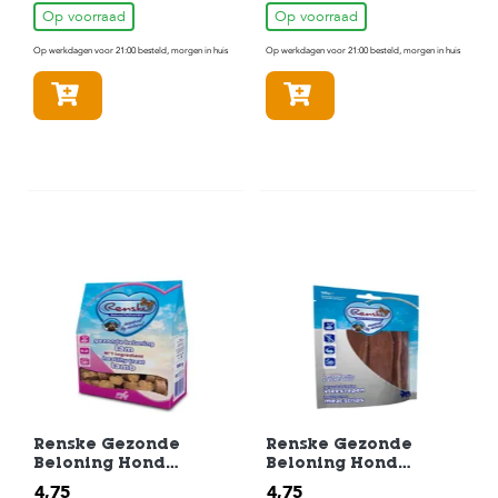
70gr
100gr
Op voorraad
Op voorraad
Op werkdagen voor 21:00 besteld, morgen in huis
Op werkdagen voor 21:00 besteld, morgen in huis
In winkelmandje
In winkelmandje
Renske Gezonde
Renske Gezonde
Beloning Hond
Beloning Hond
Hartjes Hondensnack
Vleesrepen
4,75
4,75