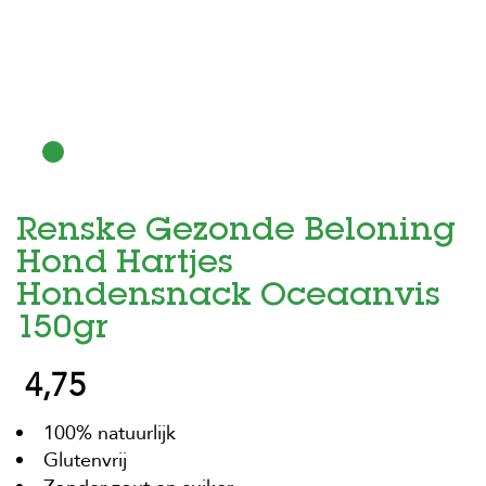
H
o
m
e
F
o
l
d
Renske Gezonde Beloning
e
r
Hond Hartjes
H
Hondensnack Oceaanvis
o
150gr
n
d
e
4,75
n
100% natuurlijk
K
a
Glutenvrij
t