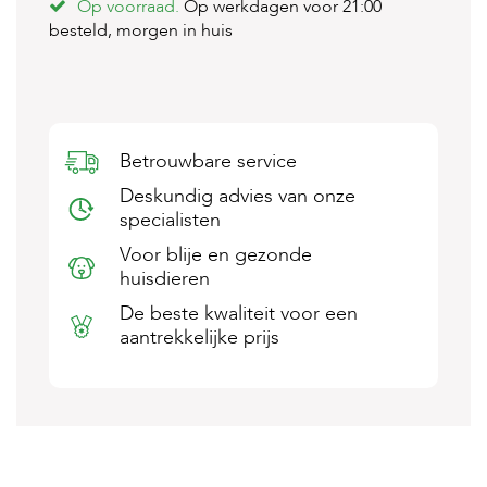
Op voorraad.
Op werkdagen voor 21:00
s
besteld, morgen in huis
s
e
n
B
o
e
Betrouwbare service
r
Deskundig advies van onze
d
e
specialisten
r
Voor blije en gezonde
i
j
huisdieren
De beste kwaliteit voor een
B
aantrekkelijke prijs
l
o
g
W
i
n
k