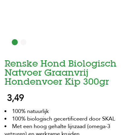
H
o
m
e
F
o
l
d
Renske Hond Biologisch
e
r
Natvoer Graanvrij
H
Hondenvoer Kip 300gr
o
n
3,49
d
e
n
100% natuurlijk
100% biologisch gecertificeerd door SKAL
K
a
Met een hoog gehalte lijnzaad (omega-3
t
vetzuren) en werkzame kruiden