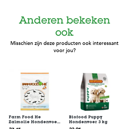
Anderen bekeken
ook
Misschien zijn deze producten ook interessant
voor jou?
Farm Food He
Biofood Puppy
Zalmolie Hondenvoer
Hondenvoer 3 kg
4 kg