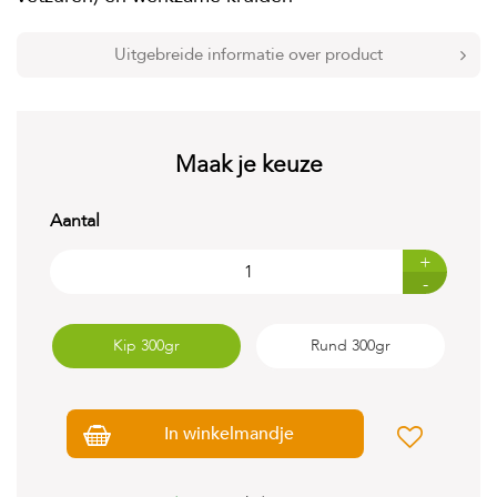
t
e
n
Uitgebreide informatie over product
K
n
a
a
Maak je keuze
g
d
i
Aantal
e
r
+
e
-
n
V
Kip 300gr
Rund 300gr
o
g
e
l
s
In winkelmandje
V
i