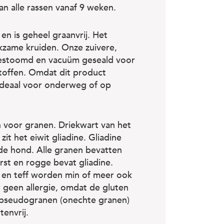
n alle rassen vanaf 9 weken.
n is geheel graanvrij. Het
kzame kruiden. Onze zuivere,
t gestoomd en vacuüm geseald voor
toffen. Omdat dit product
 ideaal voor onderweg of op
h voor granen. Driekwart van het
zit het eiwit gliadine. Gliadine
 de hond. Alle granen bevatten
rst en rogge bevat gliadine.
um en teff worden min of meer ook
 geen allergie, omdat de gluten
n pseudogranen (onechte granen)
tenvrij.