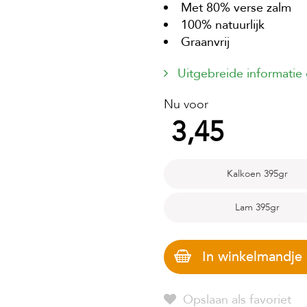
Met 80% verse zalm
100% natuurlijk
Graanvrij
Uitgebreide informatie
Nu voor
3,45
Kalkoen 395gr
Lam 395gr
In winkelmandje
Opslaan als favoriet