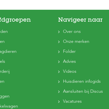
fdgroepen
Navigeer naar
den
Over ons
ten
Onze merken
agdieren
Folder
els
Advies
derij
Videos
sen
Huisdieren infogids
Aansluiten bij Discus
oggen
Vacatures
kelwagen