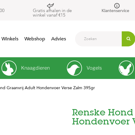
00
Gratis afhalen in de
Klantenservice
winkel vanaf €15
Winkels
Webshop
Advies
Knaagdieren
Vogels
nd Graanvrij Adult Hondenvoer Verse Zalm 395gr
Renske Hond 
Hondenvoer V