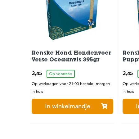
Renske Hond Hondenvoer
Rens
Verse Oceaanvis 395gr
Pupp
Hond
3,45
3,45
Op voorraad
Kip&
Op werkdagen voor 21:00 besteld, morgen
Op werkd
in huis
in huis
In winkelmandje
I