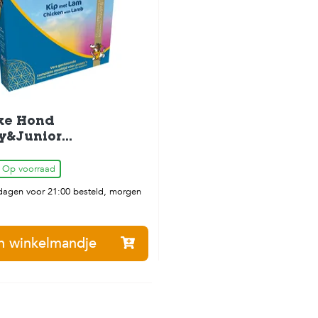
ke Hond
y&Junior
envoer Verse
Lam 395gr
Op voorraad
agen voor 21:00 besteld, morgen
n winkelmandje