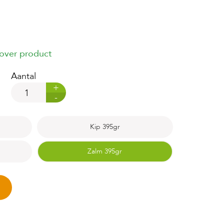
 over product
Aantal
+
-
Kip 395gr
Zalm 395gr