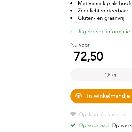
Met verse kip als hoof
Zeer licht verteerbaar
Gluten- en graanvrij
Uitgebreide informatie
Nu voor
72,50
1,5 kg
In winkelmandje
Opslaan als favoriet
Op voorraad.
Op werkd