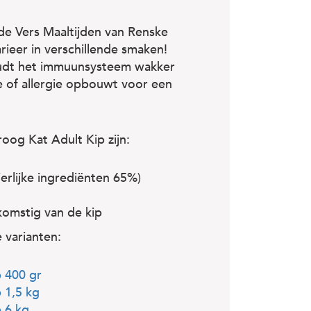
de Vers Maaltijden van Renske
arieer in verschillende smaken!
houdt het immuunsysteem wakker
ie of allergie opbouwt voor een
og Kat Adult Kip zijn:
ierlijke ingrediënten 65%)
fkomstig van de kip
 varianten:
 400 gr
 1,5 kg
 6 kg