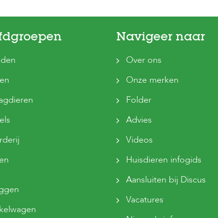
fdgroepen
Navigeer naar
den
Over ons
ten
Onze merken
agdieren
Folder
els
Advies
derij
Videos
sen
Huisdieren infogids
Aansluiten bij Discus
oggen
Vacatures
kelwagen