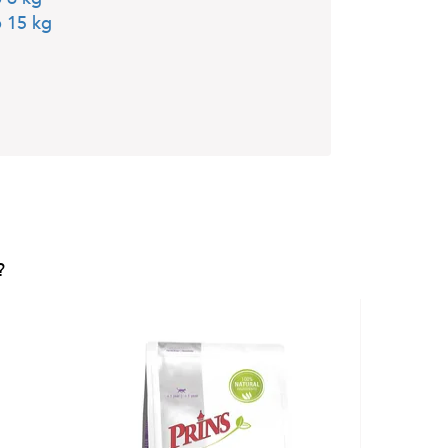
 15 kg
?