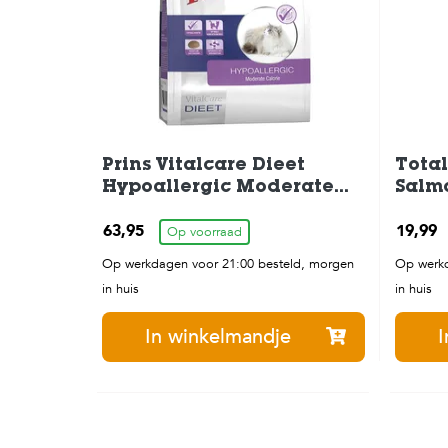
Prins Vitalcare Dieet
Total
Hypoallergic Moderate
Salmo
Cal Kattenvoer 5 kg
63,95
19,99
Op voorraad
Op werkdagen voor 21:00 besteld, morgen
Op werkd
in huis
in huis
In winkelmandje
I