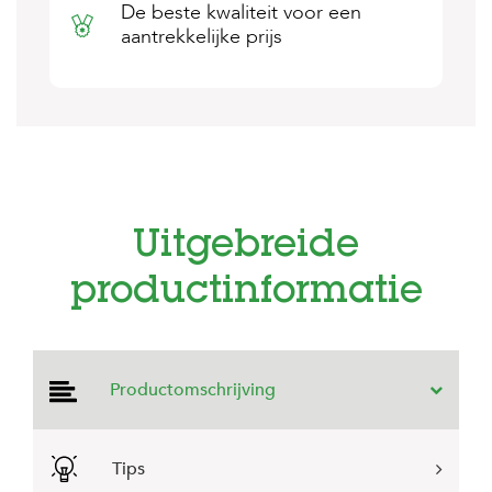
e
De beste kwaliteit voor een
l
aantrekkelijke prijs
s
W
e
b
s
h
o
p
Uitgebreide
K
l
productinformatie
a
n
t
e
n
Productomschrijving
s
e
r
v
Tips
i