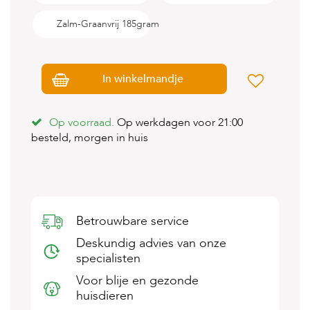
s
s
Zalm-Graanvrij 185gram
e
n
B
In winkelmandje
o
e
r
Op voorraad.
Op werkdagen voor 21:00
d
e
besteld, morgen in huis
r
i
j
B
l
Betrouwbare service
o
g
Deskundig advies van onze
specialisten
W
i
Voor blije en gezonde
n
huisdieren
k