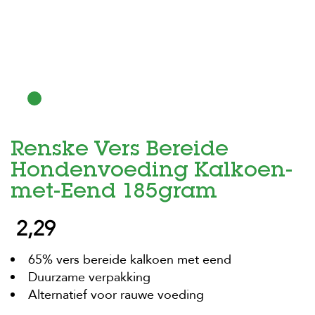
H
o
m
e
F
o
l
d
Renske Vers Bereide
e
r
Hondenvoeding Kalkoen-
H
met-Eend 185gram
o
n
2,29
d
e
n
65% vers bereide kalkoen met eend
Duurzame verpakking
K
a
Alternatief voor rauwe voeding
t