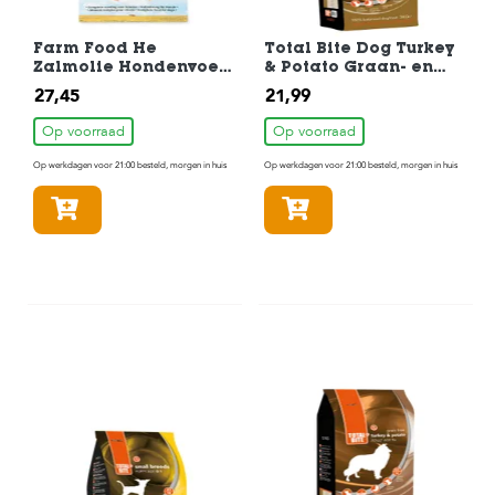
Farm Food He
Total Bite Dog Turkey
Zalmolie Hondenvoer
& Potato Graan- en
4 kg
Glutenvrij
27,45
21,99
Hondenvoer 3 kg
Op voorraad
Op voorraad
Op werkdagen voor 21:00 besteld, morgen in huis
Op werkdagen voor 21:00 besteld, morgen in huis
In winkelmandje
In winkelmandje