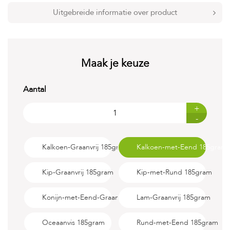
t
e
Uitgebreide informatie over product
n
K
n
a
Maak je keuze
a
g
d
Aantal
i
e
+
r
-
e
n
Kalkoen-Graanvrij 185gram
Kalkoen-met-Eend 185gram
V
o
g
Kip-Graanvrij 185gram
Kip-met-Rund 185gram
e
l
Konijn-met-Eend-Graanvrij 185gram
Lam-Graanvrij 185gram
s
V
Oceaanvis 185gram
Rund-met-Eend 185gram
i