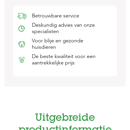
s
s
e
Betrouwbare service
n
Deskundig advies van onze
specialisten
B
o
Voor blije en gezonde
e
huisdieren
r
d
De beste kwaliteit voor een
e
aantrekkelijke prijs
r
i
j
B
l
o
g
W
Uitgebreide
i
n
k