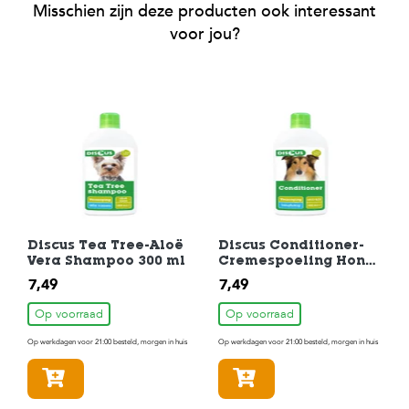
Misschien zijn deze producten ook interessant
voor jou?
Discus Tea Tree-Aloë
Discus Conditioner-
Vera Shampoo 300 ml
Cremespoeling Hond
300 ml
7,49
7,49
Op voorraad
Op voorraad
Op werkdagen voor 21:00 besteld, morgen in huis
Op werkdagen voor 21:00 besteld, morgen in huis
In winkelmandje
In winkelmandje