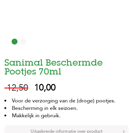
H
o
m
e
F
o
l
d
Sanimal Beschermde
e
r
Pootjes 70ml
H
12,50
10,00
o
n
d
Voor de verzorging van de (droge) pootjes.
e
n
Bescherming in elk seizoen.
Makkelijk in gebruik.
K
a
t
Uitgebreide informatie over product