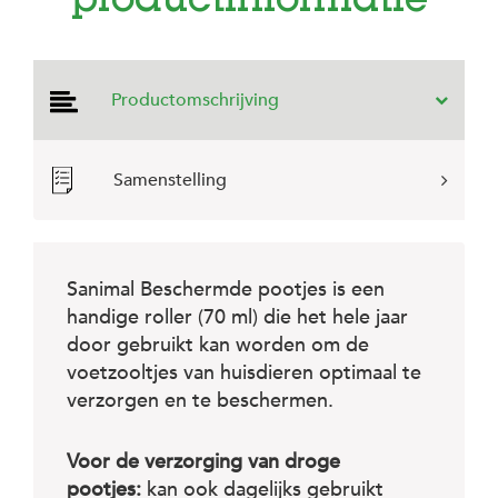
productinformatie
e
l
s
W
Productomschrijving
e
b
s
h
Samenstelling
o
p
K
l
Sanimal Beschermde pootjes is een
a
handige roller (70 ml) die het hele jaar
n
t
door gebruikt kan worden om de
e
voetzooltjes van huisdieren optimaal te
n
s
verzorgen en te beschermen.
e
r
v
Voor de verzorging van droge
i
pootjes:
kan ook dagelijks gebruikt