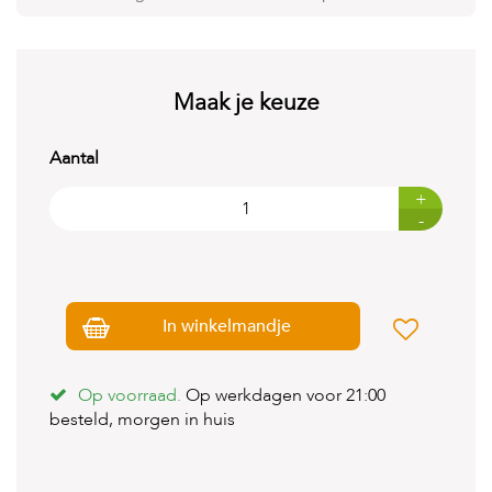
t
e
n
K
Maak je keuze
n
a
a
Aantal
g
d
+
i
-
e
r
e
n
In winkelmandje
V
o
g
e
Op voorraad.
Op werkdagen voor 21:00
l
besteld, morgen in huis
s
V
i