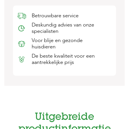
s
s
e
Betrouwbare service
n
Deskundig advies van onze
specialisten
B
o
Voor blije en gezonde
e
huisdieren
r
d
De beste kwaliteit voor een
e
aantrekkelijke prijs
r
i
j
B
l
o
g
W
Uitgebreide
i
n
k