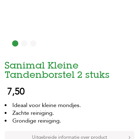
H
o
m
e
F
o
l
d
Sanimal Kleine
e
r
Tandenborstel 2 stuks
H
7,50
o
n
d
Ideaal voor kleine mondjes.
e
n
Zachte reiniging.
Grondige reiniging.
K
a
t
Uitgebreide informatie over product