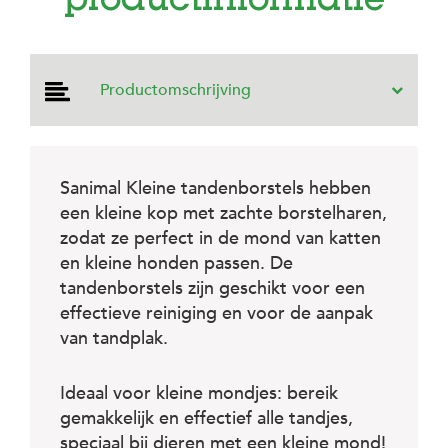
productinformatie
e
l
s
W
Productomschrijving
e
b
s
h
o
Sanimal Kleine tandenborstels hebben
p
een kleine kop met zachte borstelharen,
K
zodat ze perfect in de mond van katten
l
en kleine honden passen. De
a
n
tandenborstels zijn geschikt voor een
t
effectieve reiniging en voor de aanpak
e
van tandplak.
n
s
e
Ideaal voor kleine mondjes: bereik
r
v
gemakkelijk en effectief alle tandjes,
i
speciaal bij dieren met een kleine mond!