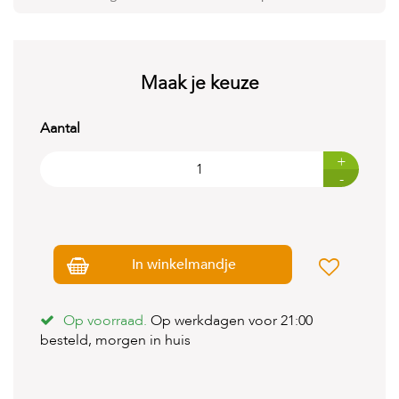
t
e
n
K
Maak je keuze
n
a
a
Aantal
g
d
+
i
-
e
r
e
n
In winkelmandje
V
o
g
e
Op voorraad.
Op werkdagen voor 21:00
l
besteld, morgen in huis
s
V
i