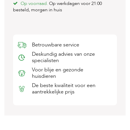
Op voorraad.
Op werkdagen voor 21:00
s
s
besteld, morgen in huis
e
n
B
o
e
Betrouwbare service
r
d
Deskundig advies van onze
e
specialisten
r
i
Voor blije en gezonde
j
huisdieren
B
De beste kwaliteit voor een
l
aantrekkelijke prijs
o
g
W
i
n
k