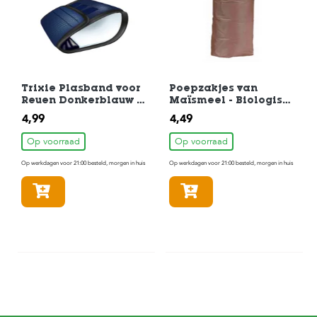
Trixie Plasband voor
Poepzakjes van
Reuen Donkerblauw S
Maïsmeel - Biologisch
29-37cm
Afbreekbaar 4 rollen
4,99
4,49
à 10 zakjes Bruin
Op voorraad
Op voorraad
Op werkdagen voor 21:00 besteld, morgen in huis
Op werkdagen voor 21:00 besteld, morgen in huis
In winkelmandje
In winkelmandje