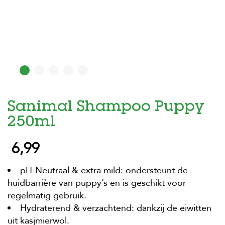
H
o
m
e
F
o
l
d
Sanimal Shampoo Puppy
e
r
250ml
H
6,99
o
n
d
pH-Neutraal & extra mild: ondersteunt de
e
n
huidbarrière van puppy’s en is geschikt voor
regelmatig gebruik.
K
Hydraterend & verzachtend: dankzij de eiwitten
a
t
uit kasjmierwol.