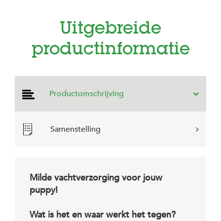
e
l
s
Uitgebreide
W
productinformatie
e
b
s
h
o
Productomschrijving
p
K
l
Samenstelling
a
n
t
e
n
s
Milde vachtverzorging voor jouw
e
puppy!
r
v
i
Wat is het en waar werkt het tegen?