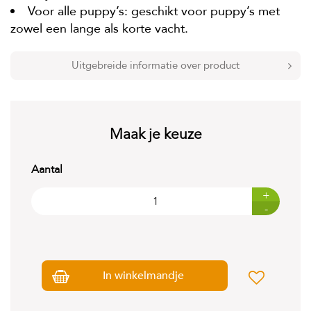
t
Voor alle puppy’s: geschikt voor puppy’s met
e
zowel een lange als korte vacht.
n
K
Uitgebreide informatie over product
n
a
a
g
d
i
Maak je keuze
e
r
e
Aantal
n
+
V
-
o
g
e
l
s
In winkelmandje
V
i