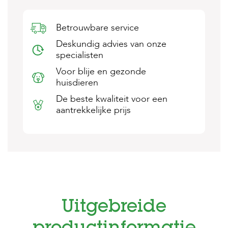
s
s
e
Betrouwbare service
n
Deskundig advies van onze
specialisten
B
o
Voor blije en gezonde
e
huisdieren
r
d
De beste kwaliteit voor een
e
aantrekkelijke prijs
r
i
j
B
l
o
g
W
Uitgebreide
i
n
k