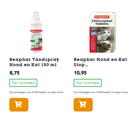
Beaphar Tandspray
Beaphar Hond en Kat
Hond en Kat 150 ml
Stop
Chlorophyltabletten
8,75
10,95
30 st
Op voorraad
Op voorraad
Op werkdagen voor 21:00 besteld, morgen in huis
Op werkdagen voor 21:00 besteld, morgen in huis
In winkelmandje
In winkelmandje