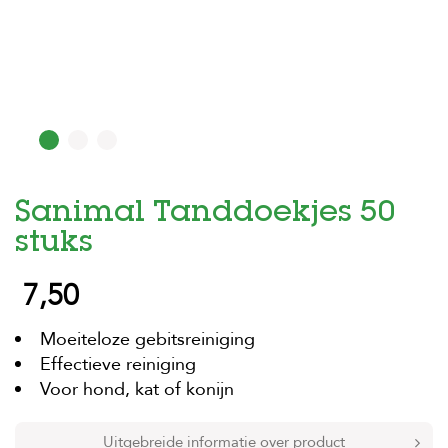
H
o
m
e
F
o
l
d
Sanimal Tanddoekjes 50
e
r
stuks
H
7,50
o
n
d
Moeiteloze gebitsreiniging
e
n
Effectieve reiniging
Voor hond, kat of konijn
K
a
t
Uitgebreide informatie over product