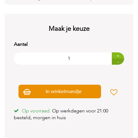
t
e
n
K
Maak je keuze
n
a
a
Aantal
g
d
+
i
-
e
r
e
n
In winkelmandje
V
o
g
e
Op voorraad.
Op werkdagen voor 21:00
l
besteld, morgen in huis
s
V
i