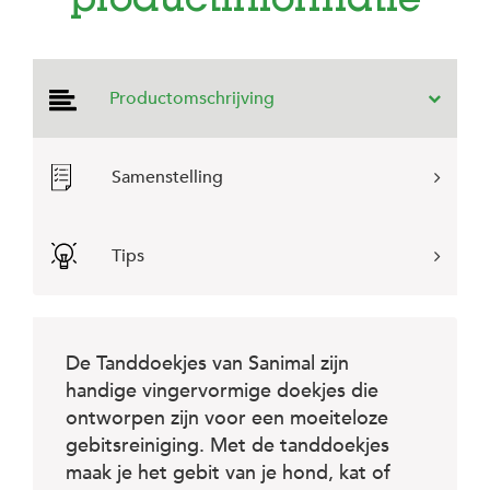
productinformatie
e
l
s
W
Productomschrijving
e
b
s
h
Samenstelling
o
p
K
Tips
l
a
n
t
e
De Tanddoekjes van Sanimal zijn
n
handige vingervormige doekjes die
s
e
ontworpen zijn voor een moeiteloze
r
gebitsreiniging. Met de tanddoekjes
v
i
maak je het gebit van je hond, kat of