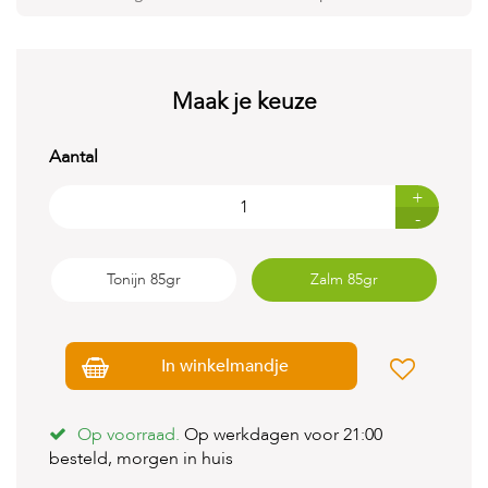
t
e
n
K
Maak je keuze
n
a
a
Aantal
g
d
+
i
-
e
r
e
Tonijn 85gr
Zalm 85gr
n
V
o
g
In winkelmandje
e
l
s
Op voorraad.
Op werkdagen voor 21:00
besteld, morgen in huis
V
i