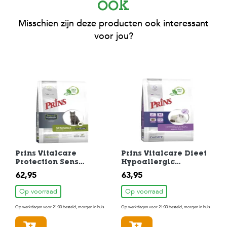
ook
Misschien zijn deze producten ook interessant
voor jou?
Prins Vitalcare
Prins Vitalcare Dieet
Protection Sens
Hypoallergic
Grainfree
Moderate Cal
62,95
63,95
hypoallergic
Kattenvoer 5 kg
Kattenvoer 5 kg
Op voorraad
Op voorraad
Op werkdagen voor 21:00 besteld, morgen in huis
Op werkdagen voor 21:00 besteld, morgen in huis