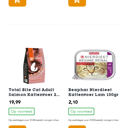
In winkelmandje
In winkelmandje
Total Bite Cat Adult
Beaphar Nierdieet
Salmon Kattenvoer 2
Kattenvoer Lam 100gr
kg
19,99
2,10
Op voorraad
Op voorraad
Op werkdagen voor 21:00 besteld, morgen in huis
Op werkdagen voor 21:00 besteld, morgen in huis