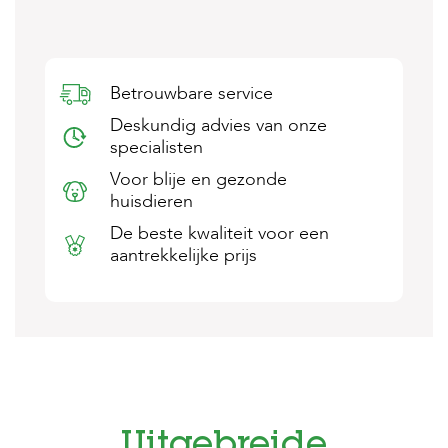
s
s
e
n
Betrouwbare service
B
Deskundig advies van onze
o
e
specialisten
r
Voor blije en gezonde
d
e
huisdieren
r
De beste kwaliteit voor een
i
j
aantrekkelijke prijs
B
l
o
g
W
i
n
k
Uitgebreide