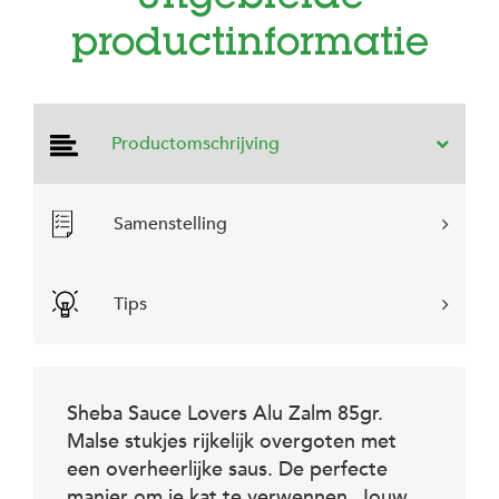
e
l
productinformatie
s
W
e
b
Productomschrijving
s
h
o
p
Samenstelling
K
l
a
Tips
n
t
e
n
s
Sheba Sauce Lovers Alu Zalm 85gr.
e
r
Malse stukjes rijkelijk overgoten met
v
een overheerlijke saus. De perfecte
i
manier om je kat te verwennen. Jouw