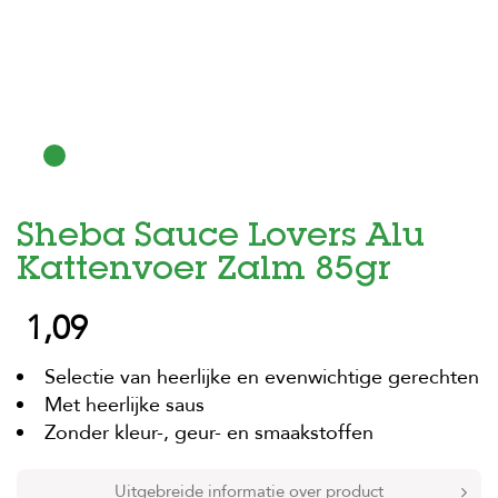
H
o
m
e
F
o
l
d
Sheba Sauce Lovers Alu
e
r
Kattenvoer Zalm 85gr
H
1,09
o
n
d
Selectie van heerlijke en evenwichtige gerechten
e
n
Met heerlijke saus
Zonder kleur-, geur- en smaakstoffen
K
a
t
Uitgebreide informatie over product