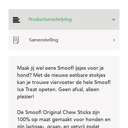
e
l
s
Productomschrijving
W
e
b
s
Samenstelling
h
o
p
K
Maak jij wel eens Smoofl ijsjes voor je
l
hond? Met de nieuwe eetbare stokjes
a
n
kan je trouwe viervoeter de hele Smoofl
t
Ice Treat opeten. Geen afval, alleen
e
plezier!
n
s
e
De Smoofl Original Chew Sticks zijn
r
v
100% op maat gemaakt voor honden en
i
zijn lactose-, graan- en vetvrij zodat