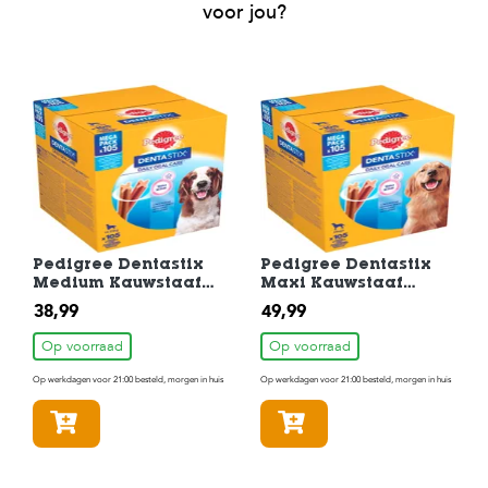
voor jou?
Pedigree Dentastix
Pedigree Dentastix
Medium Kauwstaaf
Maxi Kauwstaaf
Gebitsverzorgende
Gebitsverzorgende
38,99
49,99
Hondensnack 105
Hondensnack 105
Stuks
Stuks
Op voorraad
Op voorraad
Op werkdagen voor 21:00 besteld, morgen in huis
Op werkdagen voor 21:00 besteld, morgen in huis
In winkelmandje
In winkelmandje