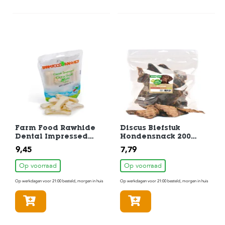
Farm Food Rawhide
Discus Biefstuk
Dental Impressed
Hondensnack 200
Kauwbot Mini 7 stuks
gram
9,45
7,79
Op voorraad
Op voorraad
Op werkdagen voor 21:00 besteld, morgen in huis
Op werkdagen voor 21:00 besteld, morgen in huis
In winkelmandje
In winkelmandje