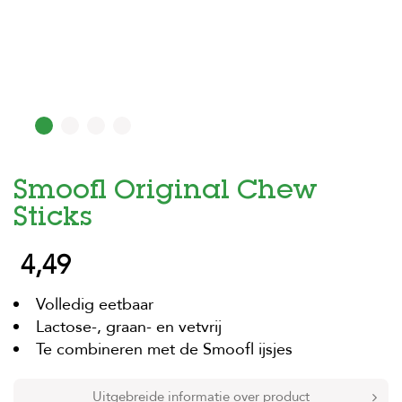
H
o
m
e
F
o
l
d
Smoofl Original Chew
e
r
Sticks
H
4,49
o
n
d
Volledig eetbaar
e
n
Lactose-, graan- en vetvrij
Te combineren met de Smoofl ijsjes
K
a
t
Uitgebreide informatie over product