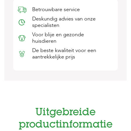
s
Betrouwbare service
s
e
Deskundig advies van onze
n
specialisten
B
Voor blije en gezonde
o
huisdieren
e
r
De beste kwaliteit voor een
d
aantrekkelijke prijs
e
r
i
j
B
l
o
g
Uitgebreide
W
i
n
productinformatie
k