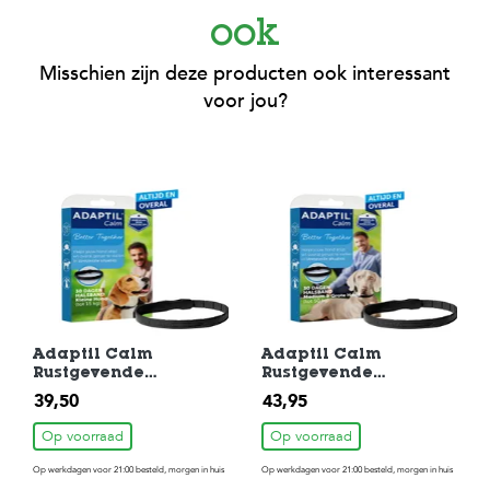
ook
Misschien zijn deze producten ook interessant
voor jou?
Adaptil Calm
Adaptil Calm
Rustgevende
Rustgevende
Halsband Small-
Halsband Medium-
39,50
43,95
Medium
Large
Op voorraad
Op voorraad
Op werkdagen voor 21:00 besteld, morgen in huis
Op werkdagen voor 21:00 besteld, morgen in huis