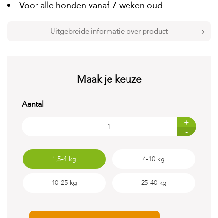
t
Voor alle honden vanaf 7 weken oud
e
n
Uitgebreide informatie over product
K
n
a
a
g
Maak je keuze
d
i
e
Aantal
r
e
+
n
-
V
o
1,5-4 kg
4-10 kg
g
e
l
10-25 kg
25-40 kg
s
V
i