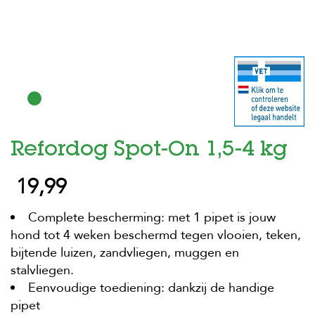
H
o
m
e
F
o
l
d
Refordog Spot-On 1,5-4 kg
e
r
19,99
H
o
n
Complete bescherming: met 1 pipet is jouw
d
hond tot 4 weken beschermd tegen vlooien, teken,
e
bijtende luizen, zandvliegen, muggen en
n
stalvliegen.
K
Eenvoudige toediening: dankzij de handige
a
pipet
t