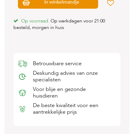
In winkelmandje
s
s
e
n
Op voorraad.
Op werkdagen voor 21:00
besteld, morgen in huis
B
o
e
r
d
e
Betrouwbare service
r
i
Deskundig advies van onze
j
specialisten
B
Voor blije en gezonde
l
huisdieren
o
g
De beste kwaliteit voor een
aantrekkelijke prijs
W
i
n
k