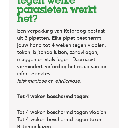
c
tegen welke
e
parasieten werkt
het?
Een verpakking van Refordog bestaat
uit 3 pipetten. Elke pipet beschermt
jouw hond tot 4 weken tegen vlooien,
teken, bijtende luizen, zandvliegen,
muggen en stalvliegen. Daarnaast
vermindert Refordog het risico van de
infectieziektes
leishmaniose
en
ehrlichiose
.
Tot 4 weken beschermd tegen:
Tot 4 weken beschermd tegen vlooien.
Tot 4 weken beschermd tegen teken.
Bijtende luizen.