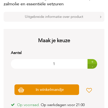
t
zalmolie en essentiële vetzuren
e
n
Uitgebreide informatie over product
K
n
a
a
g
Maak je keuze
d
i
e
Aantal
r
e
+
n
-
V
o
g
e
l
In winkelmandje
s
V
Op voorraad.
Op werkdagen voor 21:00
i