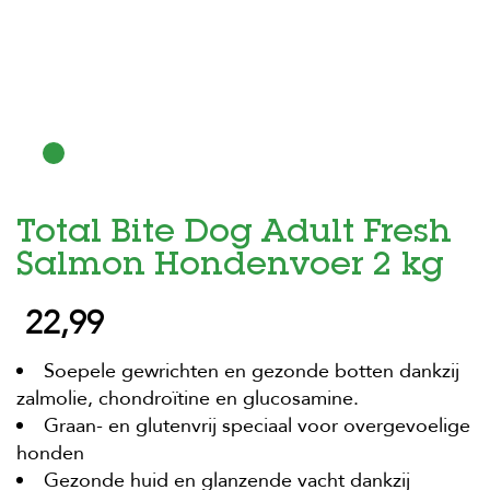
H
o
m
e
F
o
l
d
Total Bite Dog Adult Fresh
e
r
Salmon Hondenvoer 2 kg
H
22,99
o
n
d
Soepele gewrichten en gezonde botten dankzij
e
n
zalmolie, chondroïtine en glucosamine.
Graan- en glutenvrij speciaal voor overgevoelige
K
honden
a
t
Gezonde huid en glanzende vacht dankzij