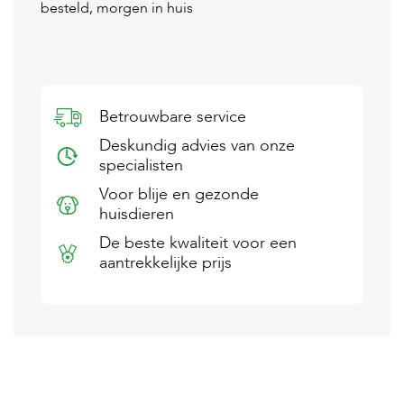
besteld, morgen in huis
s
s
e
n
B
o
Betrouwbare service
e
Deskundig advies van onze
r
d
specialisten
e
Voor blije en gezonde
r
i
huisdieren
j
De beste kwaliteit voor een
aantrekkelijke prijs
B
l
o
g
W
i
n
k