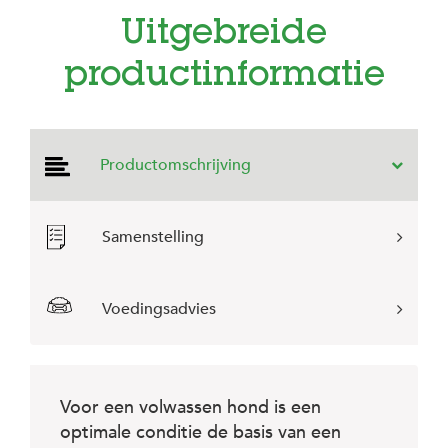
e
l
Uitgebreide
s
productinformatie
W
e
b
s
h
Productomschrijving
o
p
K
Samenstelling
l
a
n
t
Voedingsadvies
e
n
s
e
r
Voor een volwassen hond is een
v
i
optimale conditie de basis van een