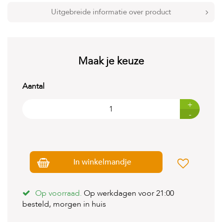
t
e
Uitgebreide informatie over product
n
K
n
a
Maak je keuze
a
g
d
Aantal
i
e
+
r
-
e
n
V
o
In winkelmandje
g
e
l
s
Op voorraad.
Op werkdagen voor 21:00
besteld, morgen in huis
V
i