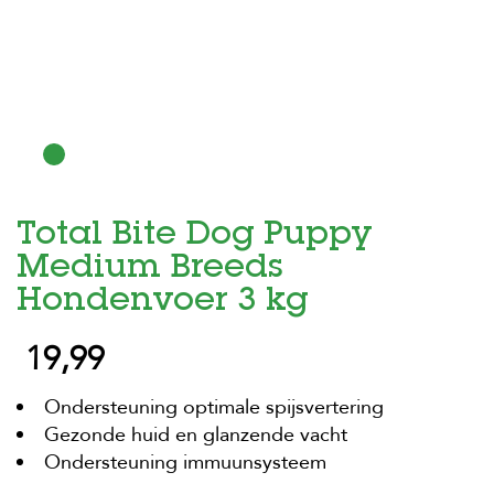
H
o
m
e
F
o
l
d
Total Bite Dog Puppy
e
r
Medium Breeds
H
Hondenvoer 3 kg
o
n
19,99
d
e
n
Ondersteuning optimale spijsvertering
Gezonde huid en glanzende vacht
K
a
Ondersteuning immuunsysteem
t