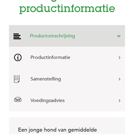
e
productinformatie
l
s
W
e
b
Productomschrijving
s
h
o
p
Productinformatie
K
l
Samenstelling
a
n
t
e
Voedingsadvies
n
s
e
r
v
i
Een jonge hond van gemiddelde