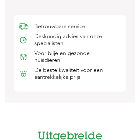
s
s
e
n
Betrouwbare service
B
Deskundig advies van onze
o
specialisten
e
r
Voor blije en gezonde
d
huisdieren
e
r
De beste kwaliteit voor een
i
aantrekkelijke prijs
j
B
l
o
g
W
i
n
Uitgebreide
k