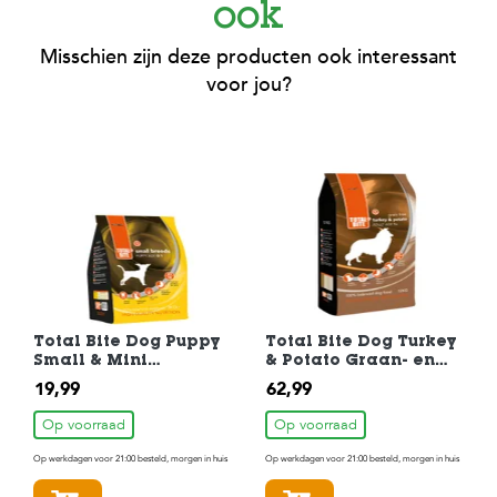
ook
Misschien zijn deze producten ook interessant
voor jou?
Total Bite Dog Puppy
Total Bite Dog Turkey
Small & Mini
& Potato Graan- en
Hondenvoer 3 kg
Glutenvrij
19,99
62,99
Hondenvoer 12 kg
Op voorraad
Op voorraad
Op werkdagen voor 21:00 besteld, morgen in huis
Op werkdagen voor 21:00 besteld, morgen in huis