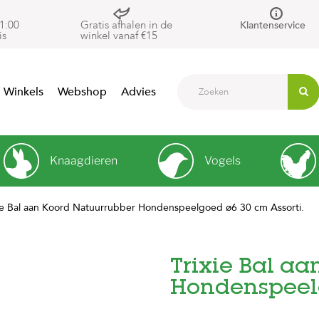
1:00
Gratis afhalen in de
Klantenservice
is
winkel vanaf €15
Winkels
Webshop
Advies
Knaagdieren
Vogels
ie Bal aan Koord Natuurrubber Hondenspeelgoed ø6 30 cm Assorti.
Trixie Bal a
Hondenspeelg