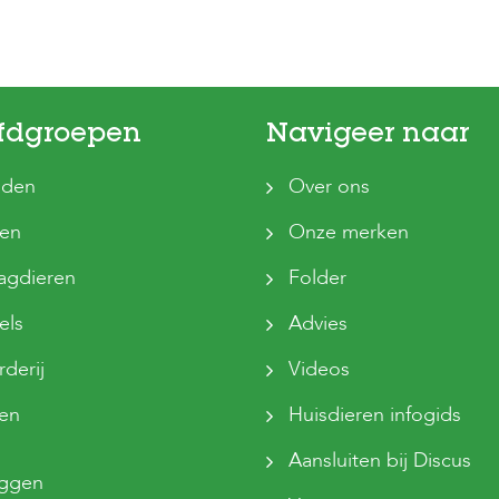
fdgroepen
Navigeer naar
den
Over ons
ten
Onze merken
agdieren
Folder
els
Advies
derij
Videos
sen
Huisdieren infogids
Aansluiten bij Discus
oggen