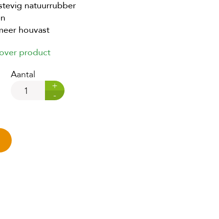
stevig natuurrubber
en
meer houvast
 over product
Aantal
+
-