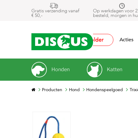
Gratis verzending vanaf
Op werkdagen voor 2
€ 50,-
besteld, morgen in hu
Folder
Acties
Honden
Katten
Producten
Hond
Hondenspeelgoed
Trix
Next