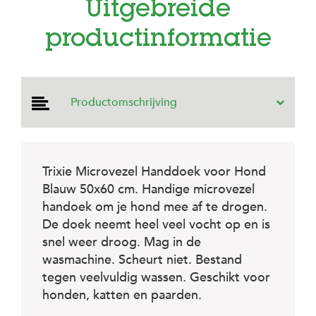
e
Uitgebreide
l
s
productinformatie
W
e
b
s
Productomschrijving
h
o
p
K
Trixie Microvezel Handdoek voor Hond
l
a
Blauw 50x60 cm. Handige microvezel
n
handoek om je hond mee af te drogen.
t
De doek neemt heel veel vocht op en is
e
n
snel weer droog. Mag in de
s
wasmachine. Scheurt niet. Bestand
e
tegen veelvuldig wassen. Geschikt voor
r
v
honden, katten en paarden.
i