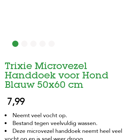
H
o
m
e
F
o
l
d
Trixie Microvezel
e
r
Handdoek voor Hond
H
Blauw 50x60 cm
o
n
7,99
d
e
n
Neemt veel vocht op.
Bestand tegen veelvuldig wassen.
K
a
Deze microvezel handdoek neemt heel veel
t
vocht op en is snel weer droog.