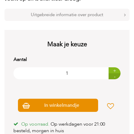
t
e
n
Uitgebreide informatie over product
K
n
a
a
Maak je keuze
g
d
i
Aantal
e
r
+
e
-
n
V
o
g
In winkelmandje
e
l
s
Op voorraad.
Op werkdagen voor 21:00
V
besteld, morgen in huis
i