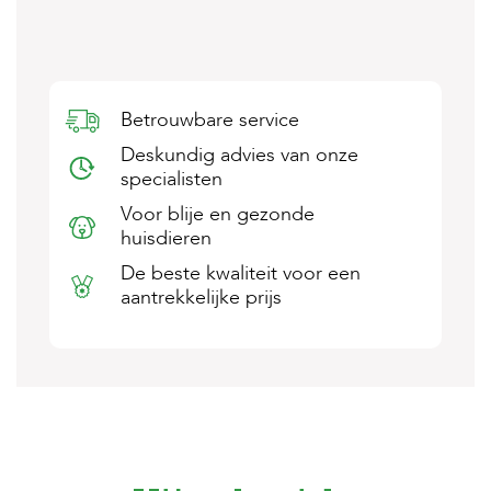
s
s
e
n
Betrouwbare service
B
o
Deskundig advies van onze
e
specialisten
r
d
Voor blije en gezonde
e
huisdieren
r
i
De beste kwaliteit voor een
j
aantrekkelijke prijs
B
l
o
g
W
i
n
k