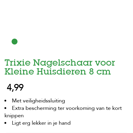
H
o
m
e
F
o
l
d
Trixie Nagelschaar voor
e
r
Kleine Huisdieren 8 cm
H
4,99
o
n
d
Met veiligheidssluiting
e
n
Extra bescherming ter voorkoming van te kort
knippen
K
Ligt erg lekker in je hand
a
t