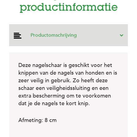
e
productinformatie
l
s
W
e
Productomschrijving
b
s
h
o
p
Deze nagelschaar is geschikt voor het
K
knippen van de nagels van honden en is
l
zeer veilig in gebruik. Zo heeft deze
a
n
schaar een veiligheidssluiting en een
t
extra bescherming om te voorkomen
e
dat je de nagels te kort knip.
n
s
e
Afmeting: 8 cm
r
v
i