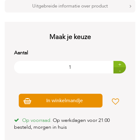
t
Uitgebreide informatie over product
e
n
K
n
Maak je keuze
a
a
g
Aantal
d
i
e
+
r
-
e
n
V
o
In winkelmandje
g
e
l
Op voorraad.
Op werkdagen voor 21:00
s
besteld, morgen in huis
V
i