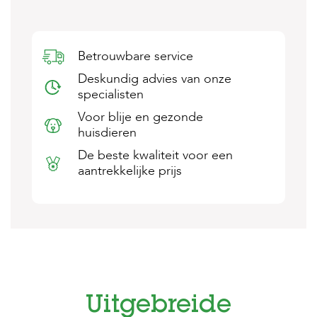
s
s
e
n
Betrouwbare service
B
Deskundig advies van onze
o
specialisten
e
r
Voor blije en gezonde
d
huisdieren
e
r
De beste kwaliteit voor een
i
aantrekkelijke prijs
j
B
l
o
g
W
i
n
Uitgebreide
k