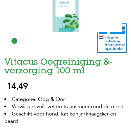
H
o
m
e
F
o
l
d
Vitacus Oogreiniging &-
e
r
verzorging 100 ml
H
14,49
o
n
d
Categorie: Oog & Oor
e
n
Verwijdert vuil, vet en traansmeer rond de ogen
Geschikt voor hond, kat konijn/knaagdier en
K
paard
a
t