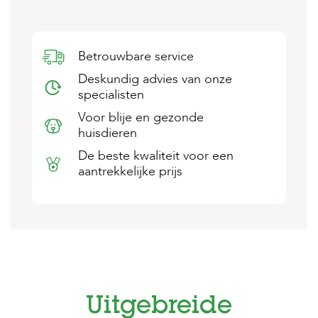
s
s
e
n
Betrouwbare service
B
Deskundig advies van onze
o
specialisten
e
r
Voor blije en gezonde
d
huisdieren
e
r
De beste kwaliteit voor een
i
aantrekkelijke prijs
j
B
l
o
g
W
i
n
Uitgebreide
k