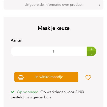
t
Uitgebreide informatie over product
e
n
K
n
Maak je keuze
a
a
g
Aantal
d
i
e
+
r
-
e
n
V
o
In winkelmandje
g
e
l
Op voorraad.
Op werkdagen voor 21:00
s
besteld, morgen in huis
V
i