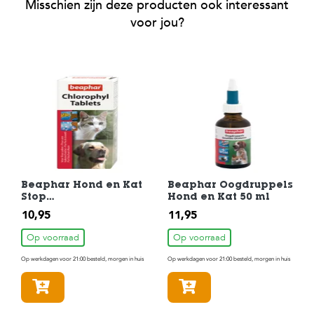
Misschien zijn deze producten ook interessant
voor jou?
Beaphar Hond en Kat
Beaphar Oogdruppels
Stop
Hond en Kat 50 ml
Chlorophyltabletten
10,95
11,95
30 st
Op voorraad
Op voorraad
Op werkdagen voor 21:00 besteld, morgen in huis
Op werkdagen voor 21:00 besteld, morgen in huis
In winkelmandje
In winkelmandje