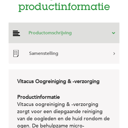
e
productinformatie
l
s
W
e
Productomschrijving
b
s
h
o
Samenstelling
p
K
l
a
Vitacus Oogreiniging & -verzorging
n
t
e
n
Productinformatie
s
Vitacus oogreiniging & -verzorging
e
zorgt voor een diepgaande reiniging
r
v
van de oogleden en de huid rondom de
i
ogen. De behulpzame micro-