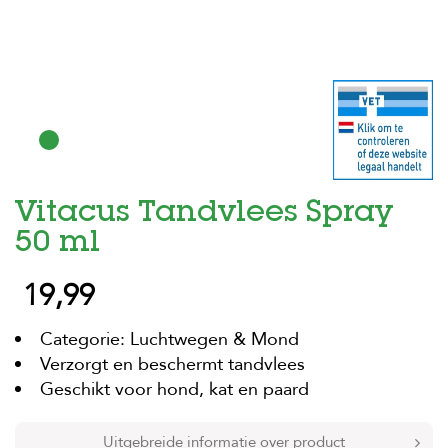
H
o
m
e
F
o
l
d
Vitacus Tandvlees Spray
e
r
50 ml
H
19,99
o
n
d
Categorie: Luchtwegen & Mond
e
n
Verzorgt en beschermt tandvlees
Geschikt voor hond, kat en paard
K
a
t
Uitgebreide informatie over product