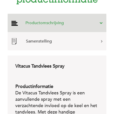
productinformatie
e
l
s
W
Productomschrijving
e
b
s
h
Samenstelling
o
p
K
l
Vitacus Tandvlees Spray
a
n
t
e
n
Productinformatie
s
De Vitacus Tandvlees Spray is een
e
aanvullende spray met een
r
v
verzachtende invloed op de keel en het
i
tandvlees. Met deze handige