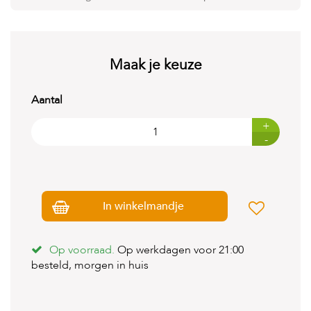
t
e
n
K
Maak je keuze
n
a
a
Aantal
g
d
+
i
-
e
r
e
n
In winkelmandje
V
o
g
e
Op voorraad.
Op werkdagen voor 21:00
l
besteld, morgen in huis
s
V
i