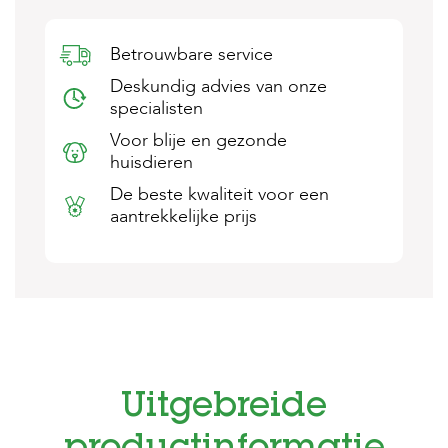
s
s
e
Betrouwbare service
n
Deskundig advies van onze
specialisten
B
o
Voor blije en gezonde
e
huisdieren
r
d
De beste kwaliteit voor een
e
aantrekkelijke prijs
r
i
j
B
l
o
g
W
Uitgebreide
i
n
k