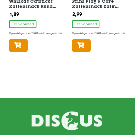
Whiskas Catsticks
Prins Play & Care
Kattensnack Rund
Kattensnack Zalm
18gr
75gr
1,89
2,99
Op voorraad
Op voorraad
Op werkdagen voor 21:00 besteld, morgen in huis
Op werkdagen voor 21:00 besteld, morgen in huis
In winkelmandje
In winkelmandje