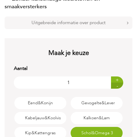
t
smaakversterkers
e
n
Uitgebreide informatie over product
K
n
a
a
g
d
Maak je keuze
i
e
r
Aantal
e
n
+
-
V
o
g
Eend&Konijn
Gevogelte&Lever
e
l
Kabeljauw&Koolvis
Kalkoen&Lam
s
V
Kip&Kattengras
Schol&Omega 3
i