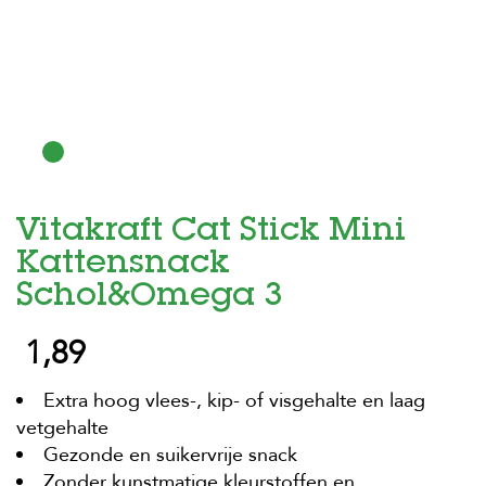
H
o
m
e
F
o
l
d
Vitakraft Cat Stick Mini
e
r
Kattensnack
H
Schol&Omega 3
o
n
1,89
d
e
n
Extra hoog vlees-, kip- of visgehalte en laag
vetgehalte
K
a
Gezonde en suikervrije snack
t
Zonder kunstmatige kleurstoffen en