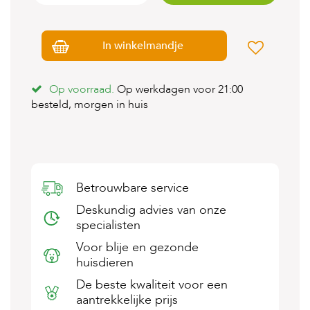
s
s
e
In winkelmandje
n
B
o
Op voorraad.
Op werkdagen voor 21:00
e
besteld, morgen in huis
r
d
e
r
i
j
Betrouwbare service
B
Deskundig advies van onze
l
specialisten
o
g
Voor blije en gezonde
huisdieren
W
i
De beste kwaliteit voor een
n
aantrekkelijke prijs
k