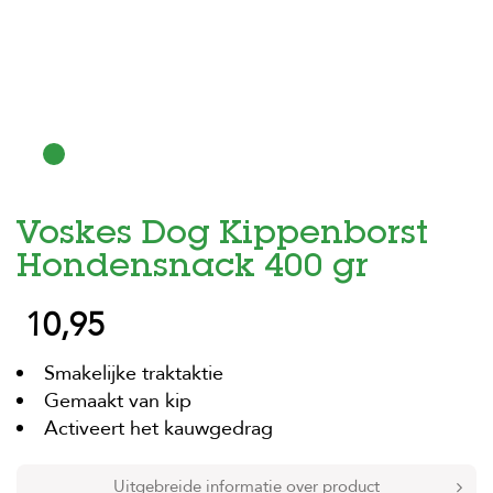
H
o
m
e
F
o
l
d
Voskes Dog Kippenborst
e
r
Hondensnack 400 gr
H
10,95
o
n
d
Smakelijke traktaktie
e
n
Gemaakt van kip
Activeert het kauwgedrag
K
a
t
Uitgebreide informatie over product