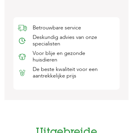
s
s
e
n
Betrouwbare service
B
Deskundig advies van onze
o
e
specialisten
r
Voor blije en gezonde
d
e
huisdieren
r
De beste kwaliteit voor een
i
j
aantrekkelijke prijs
B
l
o
g
W
i
n
k
Uitgebreide