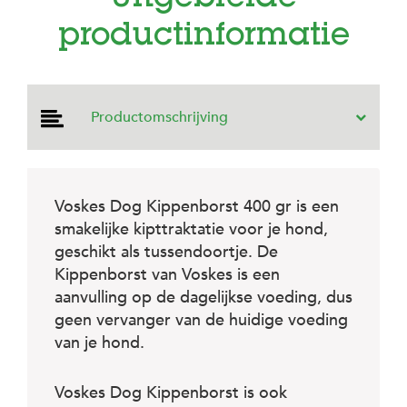
e
l
productinformatie
s
W
e
b
Productomschrijving
s
h
o
p
Voskes Dog Kippenborst 400 gr is een
K
l
smakelijke kipttraktatie voor je hond,
a
geschikt als tussendoortje. De
n
Kippenborst van Voskes is een
t
e
aanvulling op de dagelijkse voeding, dus
n
geen vervanger van de huidige voeding
s
e
van je hond.
r
v
i
Voskes Dog Kippenborst is ook