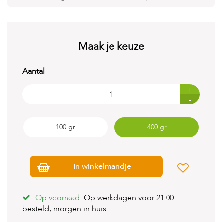
t
e
n
K
Maak je keuze
n
a
a
Aantal
g
d
+
i
-
e
r
e
100 gr
400 gr
n
V
o
g
In winkelmandje
e
l
s
Op voorraad.
Op werkdagen voor 21:00
besteld, morgen in huis
V
i