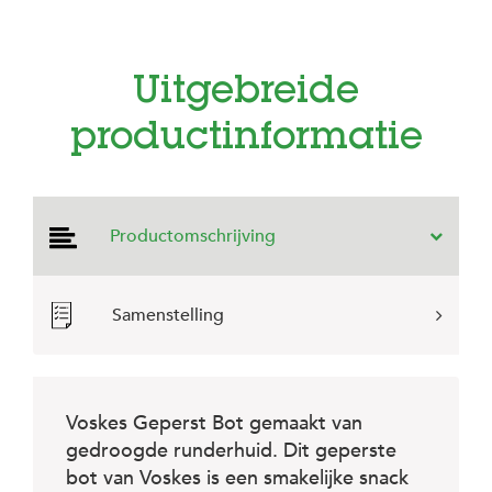
e
l
s
Uitgebreide
W
e
b
productinformatie
s
h
o
p
Productomschrijving
K
l
a
n
Samenstelling
t
e
n
s
e
Voskes Geperst Bot gemaakt van
r
gedroogde runderhuid. Dit geperste
v
i
bot van Voskes is een smakelijke snack