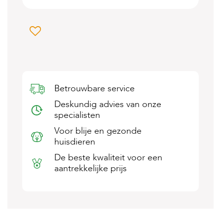
s
s
e
n
B
o
e
r
Betrouwbare service
d
e
Deskundig advies van onze
r
specialisten
i
j
Voor blije en gezonde
huisdieren
B
l
De beste kwaliteit voor een
o
aantrekkelijke prijs
g
W
i
n
k