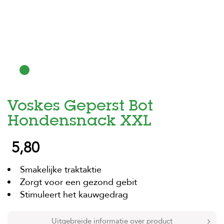
H
o
m
e
F
o
l
d
Voskes Geperst Bot
e
r
Hondensnack XXL
H
5,80
o
n
d
Smakelijke traktaktie
e
n
Zorgt voor een gezond gebit
Stimuleert het kauwgedrag
K
a
t
Uitgebreide informatie over product