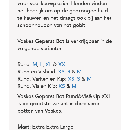
c
voor veel kauwplezier. Honden vinden
e
het heerlijk om op de gedroogde huid
te kauwen en het draagt ook bij aan het
schoonhouden van het gebit.
Voskes Geperst Bot is verkrijgbaar in de
volgende varianten:
Rund:
M
,
L
,
XL
&
XXL
Rund en Vishuid:
XS
,
S
&
M
Rund, Varken en Kip:
XS
,
S
&
M
Rund, Vis en Kip:
XS
&
M
Voskes Geperst Bot Rund&Vis&Kip XXL
is de grootste variant in deze serie
botten van Voskes.
Maat:
Extra Extra Large