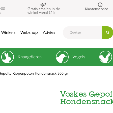
:00
Gratis afhalen in de
Klantenservice
s
winkel vanaf €15
Winkels
Webshop
Advies
Knaagdieren
Vogels
Gepofte Kippenpoten Hondensnack 300 gr
Voskes Gepof
Hondensnack