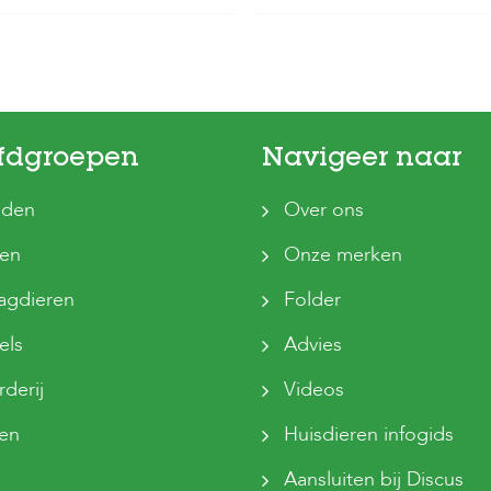
fdgroepen
Navigeer naar
den
Over ons
ten
Onze merken
agdieren
Folder
els
Advies
derij
Videos
sen
Huisdieren infogids
Aansluiten bij Discus