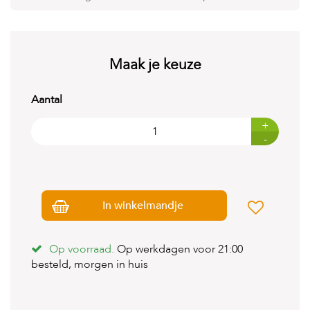
t
e
n
K
Maak je keuze
n
a
a
Aantal
g
d
+
i
-
e
r
e
n
In winkelmandje
V
o
g
e
Op voorraad.
Op werkdagen voor 21:00
l
besteld, morgen in huis
s
V
i