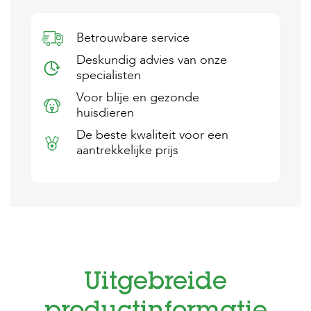
s
s
e
Betrouwbare service
n
Deskundig advies van onze
specialisten
B
o
Voor blije en gezonde
e
huisdieren
r
d
De beste kwaliteit voor een
e
aantrekkelijke prijs
r
i
j
B
l
o
g
W
Uitgebreide
i
n
k