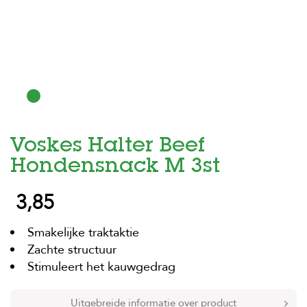
H
o
m
e
F
o
l
d
Voskes Halter Beef
e
r
Hondensnack M 3st
H
3,85
o
n
d
Smakelijke traktaktie
e
n
Zachte structuur
Stimuleert het kauwgedrag
K
a
t
Uitgebreide informatie over product