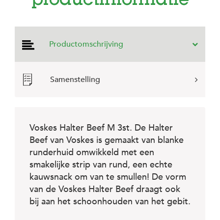
productinformatie
e
l
s
W
Productomschrijving
e
b
s
h
Samenstelling
o
p
K
l
Voskes Halter Beef M 3st. De Halter
a
Beef van Voskes is gemaakt van blanke
n
t
runderhuid omwikkeld met een
e
smakelijke strip van rund, een echte
n
s
kauwsnack om van te smullen! De vorm
e
van de Voskes Halter Beef draagt ook
r
bij aan het schoonhouden van het gebit.
v
i