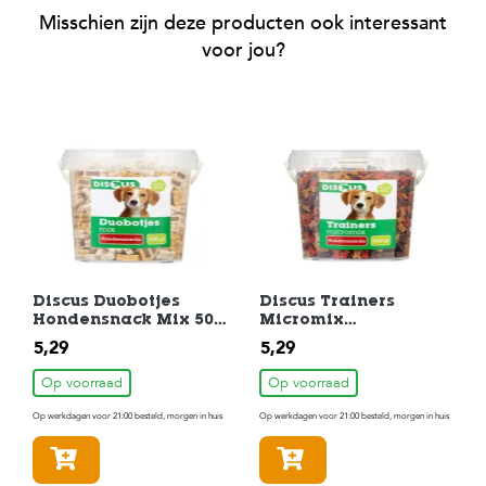
Misschien zijn deze producten ook interessant
voor jou?
Discus Duobotjes
Discus Trainers
Hondensnack Mix 500
Micromix
gr
Hondensnack 500 gr
5,29
5,29
Op voorraad
Op voorraad
Op werkdagen voor 21:00 besteld, morgen in huis
Op werkdagen voor 21:00 besteld, morgen in huis
In winkelmandje
In winkelmandje