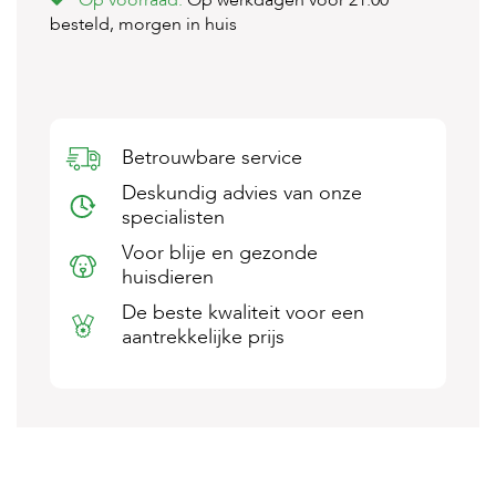
Op voorraad.
Op werkdagen voor 21:00
s
besteld, morgen in huis
s
e
n
B
o
Betrouwbare service
e
r
Deskundig advies van onze
d
specialisten
e
r
Voor blije en gezonde
i
huisdieren
j
De beste kwaliteit voor een
B
aantrekkelijke prijs
l
o
g
W
i
n
k