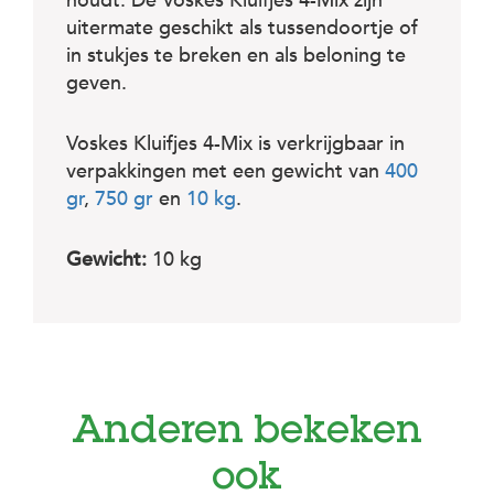
c
houdt. De Voskes Kluifjes 4-Mix zijn
e
uitermate geschikt als tussendoortje of
in stukjes te breken en als beloning te
geven.
Voskes Kluifjes 4-Mix is verkrijgbaar in
verpakkingen met een gewicht van
400
gr
,
750 gr
en
10 kg
.
Gewicht:
10 kg
Anderen bekeken
ook