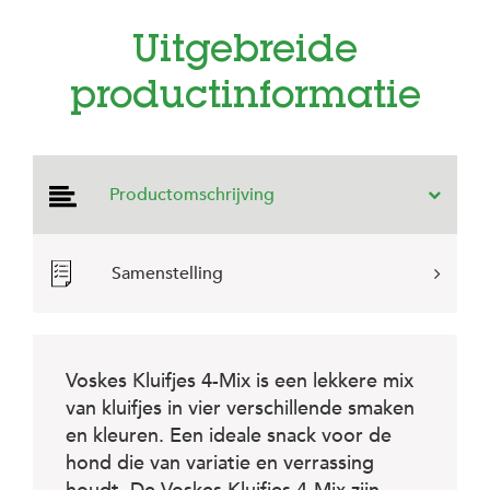
e
l
Uitgebreide
s
W
productinformatie
e
b
s
h
o
Productomschrijving
p
K
l
Samenstelling
a
n
t
e
n
Voskes Kluifjes 4-Mix is een lekkere mix
s
van kluifjes in vier verschillende smaken
e
r
en kleuren. Een ideale snack voor de
v
hond die van variatie en verrassing
i