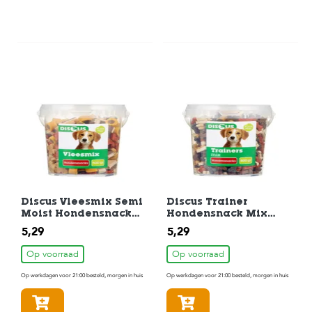
Discus Vleesmix Semi
Discus Trainer
Moist Hondensnack
Hondensnack Mix
500 gr
500gr
5,29
5,29
Op voorraad
Op voorraad
Op werkdagen voor 21:00 besteld, morgen in huis
Op werkdagen voor 21:00 besteld, morgen in huis
In winkelmandje
In winkelmandje