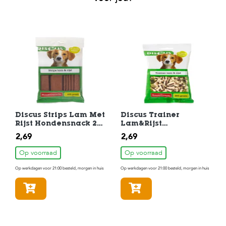
Discus Strips Lam Met
Discus Trainer
Rijst Hondensnack 20
Lam&Rijst
st 200 gr
Hondensnack 200gr
2,69
2,69
Op voorraad
Op voorraad
Op werkdagen voor 21:00 besteld, morgen in huis
Op werkdagen voor 21:00 besteld, morgen in huis
In winkelmandje
In winkelmandje