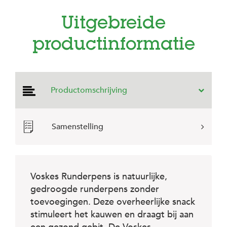
e
l
Uitgebreide
s
W
productinformatie
e
b
s
h
o
Productomschrijving
p
K
l
Samenstelling
a
n
t
e
n
Voskes Runderpens is natuurlijke,
s
gedroogde runderpens zonder
e
r
toevoegingen. Deze overheerlijke snack
v
stimuleert het kauwen en draagt bij aan
i