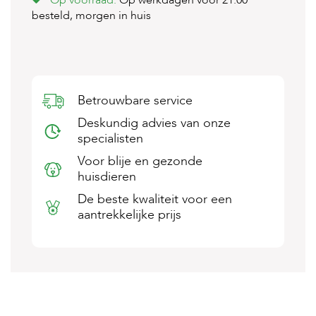
Op voorraad.
Op werkdagen voor 21:00
s
besteld, morgen in huis
s
e
n
B
o
Betrouwbare service
e
r
Deskundig advies van onze
d
specialisten
e
r
Voor blije en gezonde
i
huisdieren
j
De beste kwaliteit voor een
B
aantrekkelijke prijs
l
o
g
W
i
n
k