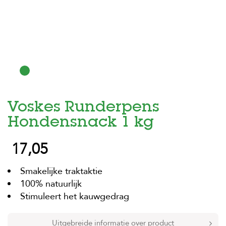
H
o
m
e
F
o
l
d
Voskes Runderpens
e
r
Hondensnack 1 kg
H
17,05
o
n
d
Smakelijke traktaktie
e
n
100% natuurlijk
Stimuleert het kauwgedrag
K
a
t
Uitgebreide informatie over product