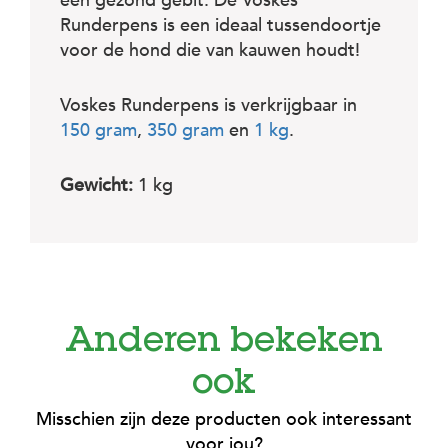
c
een gezond gebit. De Voskes
e
Runderpens is een ideaal tussendoortje
voor de hond die van kauwen houdt!
Voskes Runderpens is verkrijgbaar in
150 gram
,
350 gram
en
1 kg
.
Gewicht:
1 kg
Anderen bekeken
ook
Misschien zijn deze producten ook interessant
voor jou?