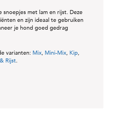
ne snoepjes met lam en rijst. Deze
iënten en zijn ideaal te gebruiken
wanneer je hond goed gedrag
nde varianten:
Mix
,
Mini-Mix
,
Kip
,
& Rijst
.