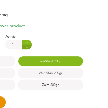
drag
 over product
Aantal
+
-
Lam&Rijst 200gr
Wild&Kip 200gr
Zalm 200gr