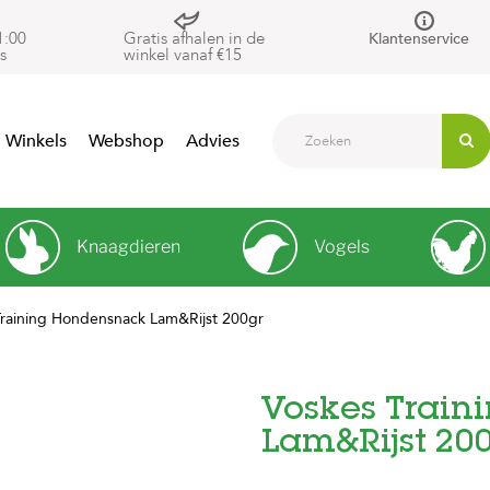
1:00
Gratis afhalen in de
Klantenservice
s
winkel vanaf €15
Winkels
Webshop
Advies
Knaagdieren
Vogels
Training Hondensnack Lam&Rijst 200gr
Voskes Trai
Lam&Rijst 20