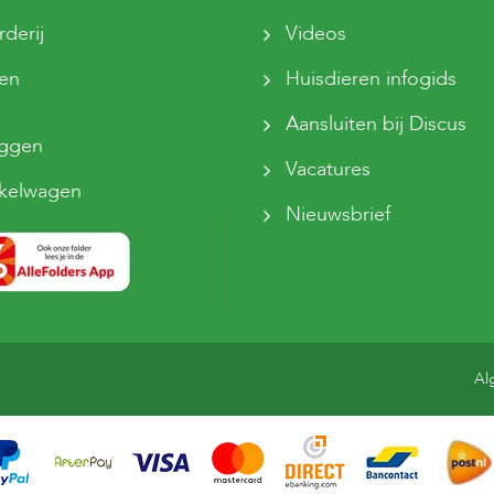
derij
Videos
sen
Huisdieren infogids
Aansluiten bij Discus
oggen
Vacatures
kelwagen
Nieuwsbrief
Al