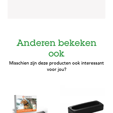
e
l
s
W
e
b
s
h
Anderen bekeken
o
p
ook
K
l
Misschien zijn deze producten ook interessant
a
voor jou?
n
t
e
n
s
e
r
v
i