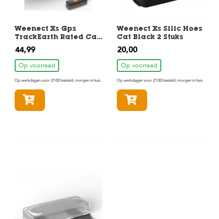
c
e
Weenect Xs Gps
Weenect Xs Silic Hoes
TrackEarth Rated Cat
Cat Black 2 Stuks
Black
44,99
20,00
Op voorraad
Op voorraad
Op werkdagen voor 21:00 besteld, morgen in huis
Op werkdagen voor 21:00 besteld, morgen in huis
In winkelmandje
In winkelmandje