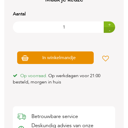
t
e
n
Aantal
K
+
n
-
a
a
g
d
i
In winkelmandje
e
r
e
n
Op voorraad.
Op werkdagen voor 21:00
besteld, morgen in huis
V
o
g
e
l
s
Betrouwbare service
V
Deskundig advies van onze
i