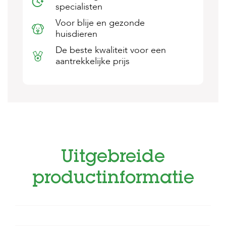
specialisten
s
s
Voor blije en gezonde
e
huisdieren
n
De beste kwaliteit voor een
B
aantrekkelijke prijs
o
e
r
d
e
r
i
j
B
Uitgebreide
l
o
g
productinformatie
W
i
n
k