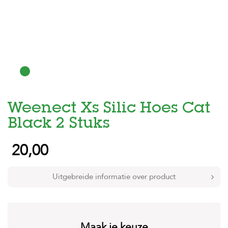
H
o
m
e
F
o
l
d
Weenect Xs Silic Hoes Cat
e
r
Black 2 Stuks
H
20,00
o
n
d
e
Uitgebreide informatie over product
n
K
a
t
Maak je keuze