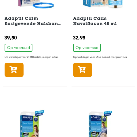
H
o
Adaptil Calm
Adaptil Calm
Rustgevende Halsband
Navulflacon 48 ml
m
Junior
e
39,50
32,95
F
Op voorraad
Op voorraad
o
l
Op werkdagen voor 21:00 besteld, morgen in huis
Op werkdagen voor 21:00 besteld, morgen in huis
d
e
In winkelmandje
In winkelmandje
r
H
o
n
d
e
n
K
a
t