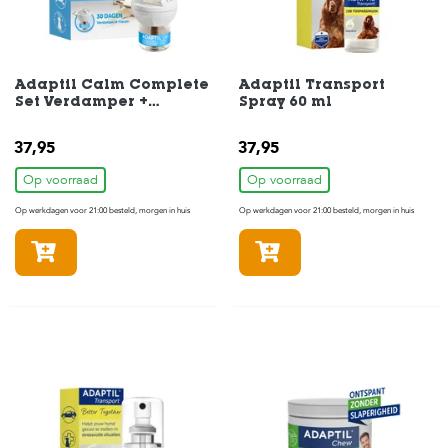
s
s
e
n
Adaptil Calm Complete
Adaptil Transport
Set Verdamper +
Spray 60 ml
B
Vulflacon 48 ml
o
e
37,95
37,95
r
d
Op voorraad
Op voorraad
e
Op werkdagen voor 21:00 besteld, morgen in huis
Op werkdagen voor 21:00 besteld, morgen in huis
r
i
In winkelmandje
In winkelmandje
j
B
l
o
g
W
i
n
k