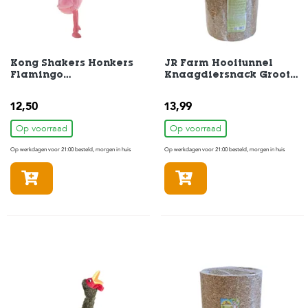
t
e
n
K
Kong Shakers Honkers
JR Farm Hooitunnel
n
Flamingo
Knaagdiersnack Groot
a
Hondenspeelgoed
750gr
a
31x14x8,5cm
g
12,50
13,99
d
i
Op voorraad
Op voorraad
e
Op werkdagen voor 21:00 besteld, morgen in huis
Op werkdagen voor 21:00 besteld, morgen in huis
r
e
In winkelmandje
In winkelmandje
n
V
o
g
e
l
s
V
i