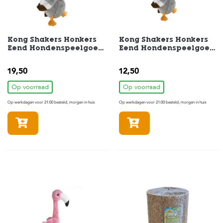
H
o
m
Kong Shakers Honkers
Kong Shakers Honkers
e
Eend Hondenspeelgoed
Eend Hondenspeelgoed
45,5x15,5x18cm
26,5x9,5x11cm
F
19,50
12,50
o
l
Op voorraad
Op voorraad
d
Op werkdagen voor 21:00 besteld, morgen in huis
Op werkdagen voor 21:00 besteld, morgen in huis
e
r
In winkelmandje
In winkelmandje
H
o
n
d
e
n
K
a
t