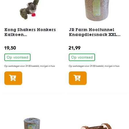
s
s
e
n
B
Kong Shakers Honkers
JR Farm Hooitunnel
Kalkoen
Knaagdiersnack XXL
o
Hondenspeelgoed
Extra-Groot 950gr
e
42x24,5x19cm
r
19,50
21,99
d
e
Op voorraad
Op voorraad
r
i
Op werkdagen voor 21:00 besteld, morgen in huis
Op werkdagen voor 21:00 besteld, morgen in huis
j
In winkelmandje
In winkelmandje
B
l
o
g
W
i
n
k