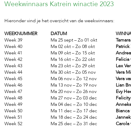
Weekwinnaars Katrein winactie 2023
Hieronder vind je het overzicht van de weekwinnaars:
WEEKNUMMER
DATUM
WINN
Week 39
Ma 25 sept – Zo 01 okt
Tamara
Week 40
Ma 02 okt – Zo 08 okt
Patrick
Week 41
Ma 09 okt – Zo 15 okt
Andrea
Week 42
Ma 16 okt – Zo 22 okt
Felicia
Week 43
Ma 23 okt – Zo 29 okt
Lex Ve
Week 44
Ma 30 okt – Zo 05 nov
Vera M
Week 45
Ma 06 nov – Zo 12 nov
Vera v
Week 46
Ma 13 nov – Zo 19 nov
Lian B
Week 47
Ma 20 nov – Zo 26 nov
Evy He
Week 48
Ma 27 nov – Zo 03 dec
Felici
Week 49
Ma 04 dec – Zo 10 dec
Anneke
Week 50
Ma 11 dec – Zo 17 dec
Bianca
Week 51
Ma 18 dec – Zo 24 dec
Janne
Week 52
Ma 25 dec – Zo 31 dec
Carola