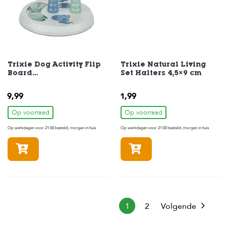
c
e
Trixie Dog Activity Flip
Trixie Natural Living
Board
Set Halters 4,5×9 cm
Hondenspeelgoed 23
cm
9,99
1,99
Op voorraad
Op voorraad
Op werkdagen voor 21:00 besteld, morgen in huis
Op werkdagen voor 21:00 besteld, morgen in huis
In winkelmandje
In winkelmandje
1
2
Volgende