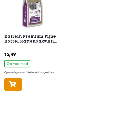
c
e
Katrein Premium Fijne
Korrel Kattenbakvulling
met Lavendel 15L
15,49
Op voorraad
Op werkdagen voor 21:00 besteld, morgen in huis
In winkelmandje