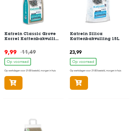
e
l
s
W
e
b
Katrein Classic Grove
Katrein Silica
s
Korrel Kattenbakvulling
Kattenbakvulling 15L
Klontvormend 15L
h
o
9,99
11,49
23,99
p
Op voorraad
Op voorraad
K
Op werkdagen voor 21:00 besteld, morgen in huis
Op werkdagen voor 21:00 besteld, morgen in huis
l
a
In winkelmandje
In winkelmandje
n
t
e
n
s
e
r
v
i