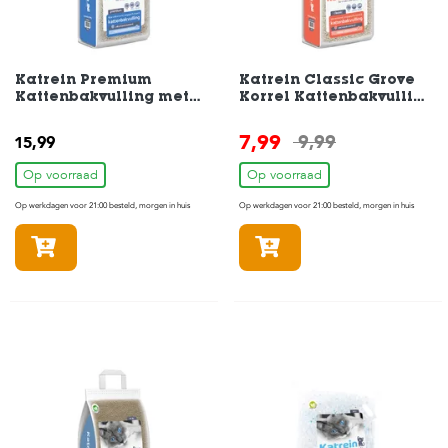
H
o
m
Katrein Premium
Katrein Classic Grove
e
Kattenbakvulling met
Korrel Kattenbakvulling
Actieve-Kool 15L
Niet-Klontvormend 15L
7,99
F
9,99
15,99
o
l
Op voorraad
Op voorraad
d
Op werkdagen voor 21:00 besteld, morgen in huis
Op werkdagen voor 21:00 besteld, morgen in huis
e
r
In winkelmandje
In winkelmandje
H
o
n
d
e
n
K
a
t