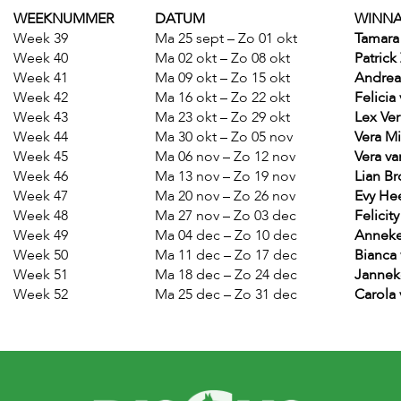
WEEKNUMMER
DATUM
WINN
Week 39
Ma 25 sept – Zo 01 okt
Tamara
Week 40
Ma 02 okt – Zo 08 okt
Patrick
Week 41
Ma 09 okt – Zo 15 okt
Andrea
Week 42
Ma 16 okt – Zo 22 okt
Felicia
Week 43
Ma 23 okt – Zo 29 okt
Lex Ve
Week 44
Ma 30 okt – Zo 05 nov
Vera M
Week 45
Ma 06 nov – Zo 12 nov
Vera v
Week 46
Ma 13 nov – Zo 19 nov
Lian B
Week 47
Ma 20 nov – Zo 26 nov
Evy He
Week 48
Ma 27 nov – Zo 03 dec
Felici
Week 49
Ma 04 dec – Zo 10 dec
Anneke
Week 50
Ma 11 dec – Zo 17 dec
Bianca
Week 51
Ma 18 dec – Zo 24 dec
Janne
Week 52
Ma 25 dec – Zo 31 dec
Carola