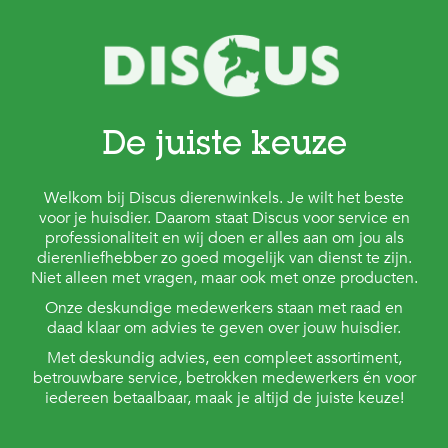
s
s
e
n
B
o
De juiste keuze
e
r
d
Welkom bij Discus dierenwinkels. Je wilt het beste
e
r
voor je huisdier. Daarom staat Discus voor service en
i
professionaliteit en wij doen er alles aan om jou als
j
dierenliefhebber zo goed mogelijk van dienst te zijn.
Niet alleen met vragen, maar ook met onze producten.
B
Onze deskundige medewerkers staan met raad en
l
daad klaar om advies te geven over jouw huisdier.
o
g
Met deskundig advies, een compleet assortiment,
betrouwbare service, betrokken medewerkers én voor
W
iedereen betaalbaar, maak je altijd de juiste keuze!
i
n
k