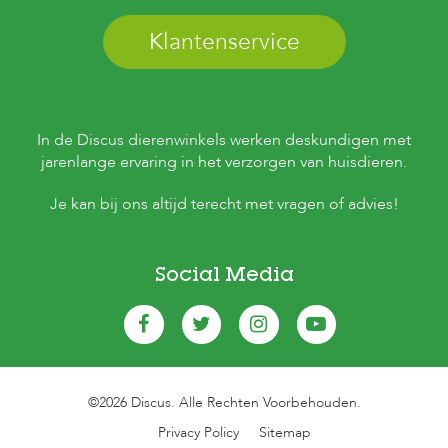
e
l
Klantenservice
s
W
e
b
s
In de Discus dierenwinkels werken deskundigen met
h
jarenlange ervaring in het verzorgen van huisdieren.
o
p
Je kan bij ons altijd terecht met vragen of advies!
K
l
a
Social Media
n
t
e
n
s
e
r
©2026 Discus. Alle Rechten Voorbehouden.
v
i
Privacy Policy
Sitemap