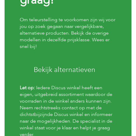
H
Om teleurstelling te voorkomen zijn wij voor
o
m
jou op zoek gegaan naar vergelijkbare,
e
alternatieve producten. Bekijk de overige
modellen in dezelfde prijsklasse. Wees er
F
snel bij!
o
l
d
e
Bekijk alternatieven
r
H
o
Let op:
Iedere Discus winkel heeft een
n
eigen, uitgebreid assortiment waardoor de
d
voorraden in de winkel anders kunnen zijn.
e
Neem rechtstreeks contact op met de
n
dichtstbijzijnde Discus winkel en informeer
naar de mogelijkheden. De specialist in de
K
a
winkel staat voor je klaar en helpt je graag
t
verder.