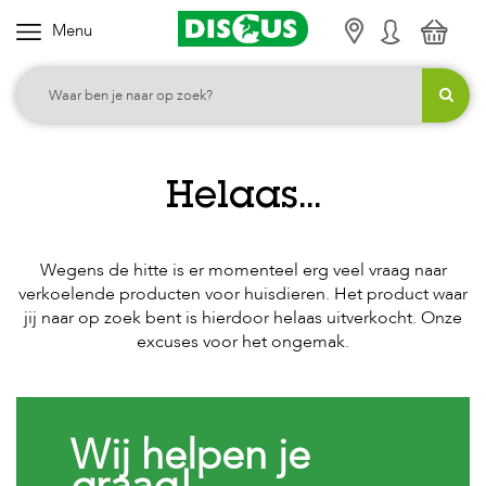
Menu
K
i
e
s
j
Helaas...
e
c
a
Wegens de hitte is er momenteel erg veel vraag naar
t
verkoelende producten voor huisdieren. Het product waar
e
jij naar op zoek bent is hierdoor helaas uitverkocht. Onze
excuses voor het ongemak.
g
o
r
i
Wij helpen je
e
graag!