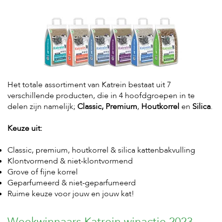
t
e
n
K
n
a
a
g
d
Het totale assortiment van Katrein bestaat uit 7
i
verschillende producten, die in 4 hoofdgroepen in te
e
delen zijn namelijk;
Classic, Premium
,
Houtkorrel
en
Silica
.
r
e
Keuze uit:
n
V
Classic, premium, houtkorrel & silica kattenbakvulling
o
Klontvormend & niet-klontvormend
g
Grove of fijne korrel
e
Geparfumeerd & niet-geparfumeerd
l
s
Ruime keuze voor jouw en jouw kat!
V
Weekwinnaars Katrein winactie 2023
i