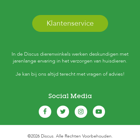
c
e
Klantenservice
In de Discus dierenwinkels werken deskundigen met
jarenlange ervaring in het verzorgen van huisdieren.
Je kan bij ons altijd terecht met vragen of advies!
Social Media
©2026 Discus. Alle Rechten Voorbehouden.