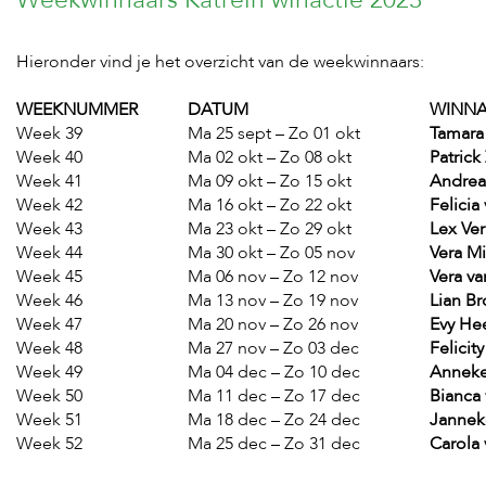
s
s
e
Hieronder vind je het overzicht van de weekwinnaars:
n
WEEKNUMMER
DATUM
WINN
B
Week 39
Ma 25 sept – Zo 01 okt
Tamara
o
e
Week 40
Ma 02 okt – Zo 08 okt
Patrick
r
Week 41
Ma 09 okt – Zo 15 okt
Andrea
d
Week 42
Ma 16 okt – Zo 22 okt
Felicia
e
Week 43
Ma 23 okt – Zo 29 okt
Lex Ve
r
Week 44
Ma 30 okt – Zo 05 nov
Vera M
i
j
Week 45
Ma 06 nov – Zo 12 nov
Vera v
Week 46
Ma 13 nov – Zo 19 nov
Lian B
B
Week 47
Ma 20 nov – Zo 26 nov
Evy He
l
Week 48
Ma 27 nov – Zo 03 dec
Felici
o
Week 49
Ma 04 dec – Zo 10 dec
Anneke
g
Week 50
Ma 11 dec – Zo 17 dec
Bianca
W
Week 51
Ma 18 dec – Zo 24 dec
Janne
i
Week 52
Ma 25 dec – Zo 31 dec
Carola
n
k