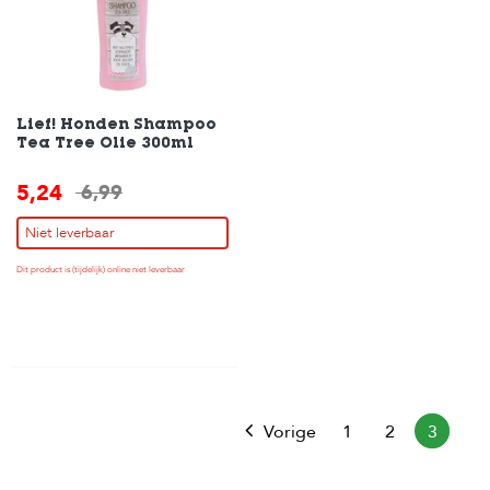
H
o
m
e
Lief! Honden Shampoo
Tea Tree Olie 300ml
F
o
5,24
6,99
l
d
e
Niet leverbaar
r
Dit product is (tijdelijk) online niet leverbaar
H
o
n
d
e
n
Vorige
1
2
3
K
a
t