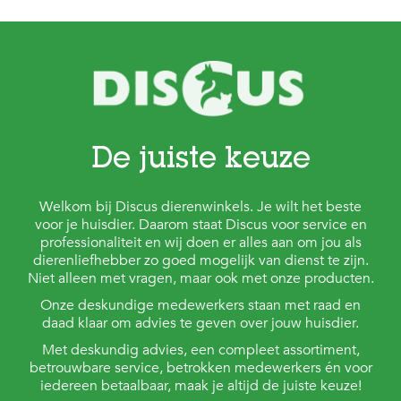
e
l
s
W
e
b
s
h
o
De juiste keuze
p
K
Welkom bij Discus dierenwinkels. Je wilt het beste
l
voor je huisdier. Daarom staat Discus voor service en
a
professionaliteit en wij doen er alles aan om jou als
n
dierenliefhebber zo goed mogelijk van dienst te zijn.
t
Niet alleen met vragen, maar ook met onze producten.
e
n
Onze deskundige medewerkers staan met raad en
s
daad klaar om advies te geven over jouw huisdier.
e
Met deskundig advies, een compleet assortiment,
r
v
betrouwbare service, betrokken medewerkers én voor
i
iedereen betaalbaar, maak je altijd de juiste keuze!