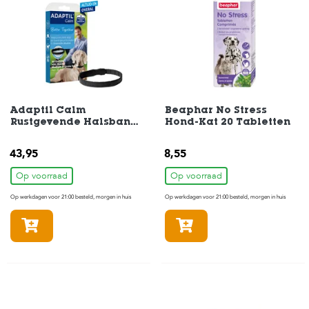
t
e
n
K
n
a
a
g
Adaptil Calm
Beaphar No Stress
d
Rustgevende Halsband
Hond-Kat 20 Tabletten
i
Medium-Large
e
43,95
8,55
r
e
Op voorraad
Op voorraad
n
Op werkdagen voor 21:00 besteld, morgen in huis
Op werkdagen voor 21:00 besteld, morgen in huis
V
o
In winkelmandje
In winkelmandje
g
e
l
s
V
i