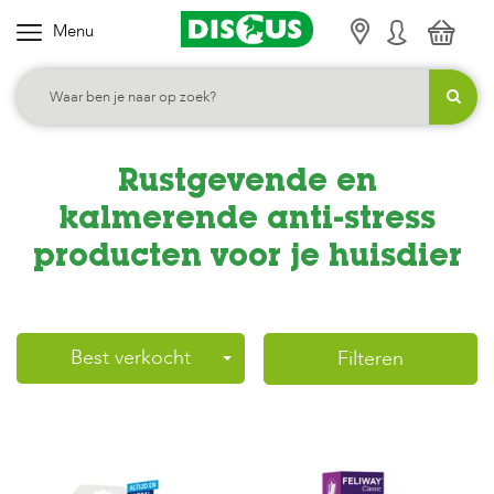
Menu
K
i
e
s
j
Rustgevende en
e
kalmerende anti-stress
c
producten voor je huisdier
a
t
e
g
Best verkocht
Filteren
o
r
i
e