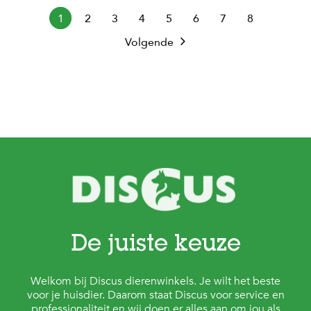
1
2
3
4
5
6
7
8
Volgende
De juiste keuze
Welkom bij Discus dierenwinkels. Je wilt het beste
voor je huisdier. Daarom staat Discus voor service en
professionaliteit en wij doen er alles aan om jou als