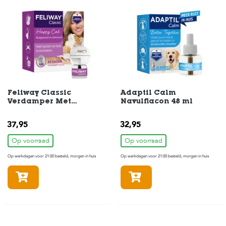
e
l
s
W
e
b
s
h
o
Feliway Classic
Adaptil Calm
p
Verdamper Met
Navulflacon 48 ml
Navulflacon 48 ml
K
37,95
32,95
l
a
Op voorraad
Op voorraad
n
t
Op werkdagen voor 21:00 besteld, morgen in huis
Op werkdagen voor 21:00 besteld, morgen in huis
e
n
In winkelmandje
In winkelmandje
s
e
r
v
i