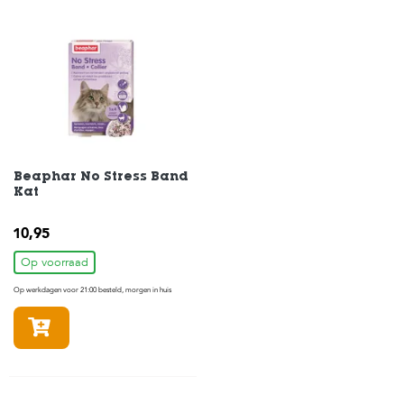
c
e
Beaphar No Stress Band
Kat
10,95
Op voorraad
Op werkdagen voor 21:00 besteld, morgen in huis
In winkelmandje