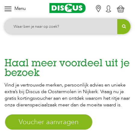
Menu
K
i
e
s
j
e
c
Haal meer voordeel uit je
a
bezoek
t
Vind je vertrouwde merken, persoonlijk advies en unieke
e
extra’s bij Discus de Oostermolen in Nijkerk. Vraag nu je
g
gratis kortingsvoucher aan en ontdek waarom het ritje naar
o
onze dierenspeciaalzaak meer dan de moeite waard is.
r
Voucher aanvragen
i
e