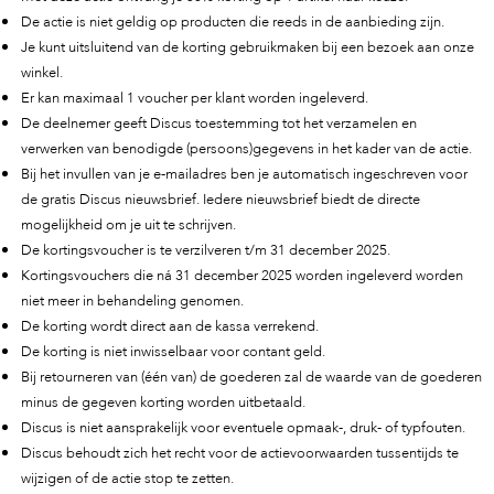
c
e
De actie is niet geldig op producten die reeds in de aanbieding zijn.
Je kunt uitsluitend van de korting gebruikmaken bij een bezoek aan onze
winkel.
Er kan maximaal 1 voucher per klant worden ingeleverd.
De deelnemer geeft Discus toestemming tot het verzamelen en
verwerken van benodigde (persoons)gegevens in het kader van de actie.
Bij het invullen van je e-mailadres ben je automatisch ingeschreven voor
de gratis Discus nieuwsbrief. Iedere nieuwsbrief biedt de directe
mogelijkheid om je uit te schrijven.
De kortingsvoucher is te verzilveren t/m 31 december 2025.
Kortingsvouchers die ná 31 december 2025 worden ingeleverd worden
niet meer in behandeling genomen.
De korting wordt direct aan de kassa verrekend.
De korting is niet inwisselbaar voor contant geld.
Bij retourneren van (één van) de goederen zal de waarde van de goederen
minus de gegeven korting worden uitbetaald.
Discus is niet aansprakelijk voor eventuele opmaak-, druk- of typfouten.
Discus behoudt zich het recht voor de actievoorwaarden tussentijds te
wijzigen of de actie stop te zetten.