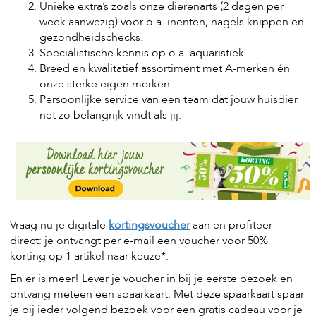
t
Unieke extra’s zoals onze dierenarts (2 dagen per
e
week aanwezig) voor o.a. inenten, nagels knippen en
n
gezondheidschecks.
Specialistische kennis op o.a. aquaristiek.
K
Breed en kwalitatief assortiment met A-merken én
n
a
onze sterke eigen merken.
a
Persoonlijke service van een team dat jouw huisdier
g
net zo belangrijk vindt als jij.
d
i
e
r
e
n
V
o
Vraag nu je digitale
kortingsvoucher
aan en profiteer
g
direct: je ontvangt per e-mail een voucher voor 50%
e
korting op 1 artikel naar keuze*.
l
s
En er is meer! Lever je voucher in bij je eerste bezoek en
ontvang meteen een spaarkaart. Met deze spaarkaart spaar
V
je bij ieder volgend bezoek voor een gratis cadeau voor je
i