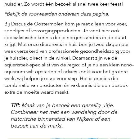
huisdier. Zo wordt één bezoek al snel twee keer feest!
s
s
*Bekijk de voorwaarden onderaan deze pagina.
e
n
Bij Discus de Oostermolen kom je niet alleen voor voer,
speeltjes of verzorgingsproducten. Je vindt hier ook
B
specialistische kennis die je nergens anders in de buurt
o
krijgt. Met onze dierenarts in huis ben je twee dagen per
e
r
week verzekerd van professionele gezondheidszorg voor
d
je huisdier, direct in de winkel. Daarnaast zijn we dé
e
aquaristiek-specialist van de regio: of je nu een klein nano-
r
aquarium wilt opstarten of advies zoekt voor het grotere
i
werk, wij helpen je stap voor stap. Het is precies die
j
combinatie van producten én vakkennis die een bezoek
B
extra de moeite waard maakt.
l
o
TIP:
Maak van je bezoek een gezellig uitje.
g
Combineer het met een wandeling door de
historische binnenstad van Nijkerk of een
W
i
bezoek aan de markt.
n
k