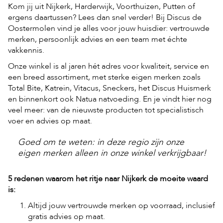
Kom jij uit Nijkerk, Harderwijk, Voorthuizen, Putten of
ergens daartussen? Lees dan snel verder! Bij Discus de
H
Oostermolen vind je alles voor jouw huisdier: vertrouwde
o
merken, persoonlijk advies en een team met échte
m
vakkennis.
e
Onze winkel is al jaren hét adres voor kwaliteit, service en
F
een breed assortiment, met sterke eigen merken zoals
o
l
Total Bite, Katrein, Vitacus, Sneckers, het Discus Huismerk
d
en binnenkort ook Natua natvoeding. En je vindt hier nog
e
veel meer: van de nieuwste producten tot specialistisch
r
voer en advies op maat.
H
Goed om te weten: in deze regio zijn onze
o
n
eigen merken alleen in onze winkel verkrijgbaar!
d
e
5 redenen waarom het ritje naar Nijkerk de moeite waard
n
is:
K
Altijd jouw vertrouwde merken op voorraad, inclusief
a
t
gratis advies op maat.