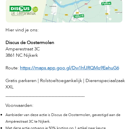
e
l
s
W
e
Hier vind je ons:
b
s
Discus de Oostermolen
h
Amperestraat 3C
o
p
3861 NC Nijkerk
K
Route:
https://maps.app.goo.gl/Dw1hfJRQMo9EehuG6
l
a
Gratis parkeren | Rolstoeltoegankelijk | Dierenspeciaalzaak
n
XXL
t
e
-------------------------------------------------------
n
s
Voorwaarden:
e
r
Aanbieder van deze actie is Discus de Oostermolen, gevestigd aan de
v
Ampèrestraat 3C te Nijkerk.
i
Met deze actie ontvang je 50% korting op 1 artikel naar keuze.