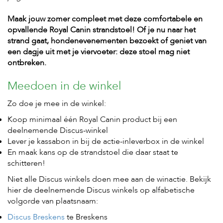
Maak jouw zomer compleet met deze comfortabele en
H
opvallende Royal Canin strandstoel! Of je nu naar het
o
strand gaat, hondenevenementen bezoekt of geniet van
m
e
een dagje uit met je viervoeter: deze stoel mag niet
ontbreken.
F
o
Meedoen in de winkel
l
d
Zo doe je mee in de winkel:
e
r
Koop minimaal één Royal Canin product bij een
deelnemende Discus-winkel
H
Lever je kassabon in bij de actie-inleverbox in de winkel
o
n
En maak kans op de strandstoel die daar staat te
d
schitteren!
e
n
Niet alle Discus winkels doen mee aan de winactie. Bekijk
hier de deelnemende Discus winkels op alfabetische
K
volgorde van plaatsnaam:
a
t
Discus Breskens
te Breskens