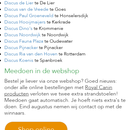
t
Discus de Lier
te De Lier
e
Discus van de Vreede
te Goes
n
Discus Paul Groeneveld
te Honselersdijk
Discus Hooijmaijers
te Kerkrade
K
n
Discus Dino's
te Krommenie
a
Discus Noordwijk
te Noordwijk
a
Discus Fauna Plaza
te Oudewater
g
Discus Pijnacker
te Pijnacker
d
Discus Ria van den Hoven
te Rotterdam
i
e
Discus Koenis
te Spanbroek
r
Meedoen in de webshop
e
n
Bestel je liever via onze webshop? Goed nieuws:
V
onder alle online bestellingen met
Royal Canin
o
producten
verloten we twee extra strandstoelen!
g
Meedoen gaat automatisch. Je hoeft niets extra's te
e
doen. Eind augustus nemen wij contact op met de
l
winnaars.
s
V
Shop online
i