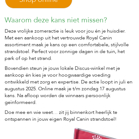
s
s
e
Waarom deze kans niet missen?
n
Deze vrolijke zomeractie is leuk voor jou én je huisdier.
B
Met een aankoop uit het vertrouwde Royal Canin
o
assortiment maak je kans op een comfortabele, stijlvolle
e
r
strandstoel. Perfect voor zonnige dagen in de tuin, het
d
park of op het strand.
e
r
Bovendien steun je jouw lokale Discus-winkel met je
i
aankoop én kies je voor hoogwaardige voeding
j
ontwikkeld met zorg en expertise. De actie loopt in juli en
augustus 2025. Online maak je t/m zondag 17 augustus
B
kans. Na afloop worden de winnaars persoonlijk
l
o
geïnformeerd.
g
Doe mee en wie weet… zit jij binnenkort heerlijk te
ontspannen in jouw eigen Royal Canin strandstoel!
W
i
n
k