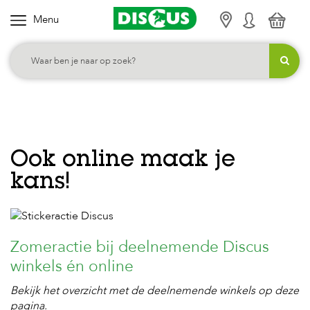
Menu
K
i
e
s
j
e
c
Ook online maak je
a
kans!
t
e
g
o
Zomeractie bij deelnemende Discus
r
winkels én online
i
Bekijk het overzicht met de deelnemende winkels op deze
e
pagina.