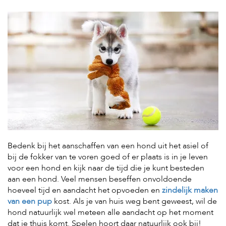
H
o
m
e
F
o
l
d
e
r
H
o
Bedenk bij het aanschaffen van een hond uit het asiel of
n
bij de fokker van te voren goed of er plaats is in je leven
d
voor een hond en kijk naar de tijd die je kunt besteden
e
aan een hond. Veel mensen beseffen onvoldoende
n
hoeveel tijd en aandacht het opvoeden en
zindelijk maken
K
van een pup
kost. Als je van huis weg bent geweest, wil de
a
hond natuurlijk wel meteen alle aandacht op het moment
t
dat je thuis komt. Spelen hoort daar natuurlijk ook bij!