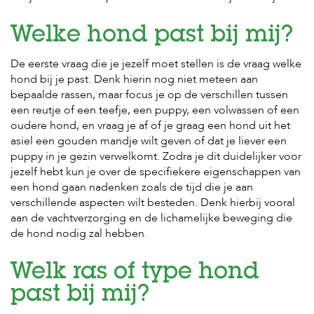
t
e
n
Welke hond past bij mij?
K
De eerste vraag die je jezelf moet stellen is de vraag welke
n
hond bij je past. Denk hierin nog niet meteen aan
a
a
bepaalde rassen, maar focus je op de verschillen tussen
g
een reutje of een teefje, een puppy, een volwassen of een
d
oudere hond, en vraag je af of je graag een hond uit het
i
asiel een gouden mandje wilt geven of dat je liever een
e
puppy in je gezin verwelkomt. Zodra je dit duidelijker voor
r
e
jezelf hebt kun je over de specifiekere eigenschappen van
n
een hond gaan nadenken zoals de tijd die je aan
verschillende aspecten wilt besteden. Denk hierbij vooral
V
aan de vachtverzorging en de lichamelijke beweging die
o
de hond nodig zal hebben.
g
e
l
Welk ras of type hond
s
past bij mij?
V
i