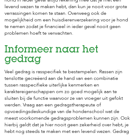
c
hond in ieder geval altijd rekening mee dat je met een
e
levend wezen te maken hebt, dan kun je nooit voor grote
verrassingen komen te staan. Overweeg ook de
mogelijkheid om een huisdierenverzekering voor je hond
te nemen zodat je financieel in ieder geval nooit geen
problemen hoeft te verwachten.
Informeer naar het
gedrag
Veel gedrag is rasspecifiek te bestempelen. Rassen zijn
tenslotte gecreëerd aan de hand van een combinatie
tussen rasspecifieke uiterlijke kenmerken en
karaktereigenschappen om zo goed mogelijk aan te
sluiten bij de functie waarvoor ze van vroeger uit gefokt
werden. Vraag aan een gedragstherapeute of
opvoedingsdeskundige van de hondenschool wat de
meest voorkomende gedragsproblemen kunnen zijn. Ook
hierbij geldt dat je hier nooit geen zekerheid over hebt, je
hebt nog steeds te maken met een levend wezen. Gedrag