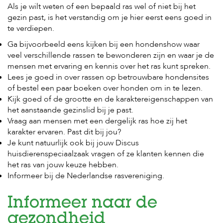
Als je wilt weten of een bepaald ras wel of niet bij het
s
s
gezin past, is het verstandig om je hier eerst eens goed in
e
te verdiepen.
n
Ga bijvoorbeeld eens kijken bij een hondenshow waar
B
veel verschillende rassen te bewonderen zijn en waar je de
o
mensen met ervaring en kennis over het ras kunt spreken.
e
Lees je goed in over rassen op betrouwbare hondensites
r
of bestel een paar boeken over honden om in te lezen.
d
e
Kijk goed of de grootte en de karaktereigenschappen van
r
het aanstaande gezinslid bij je past.
i
Vraag aan mensen met een dergelijk ras hoe zij het
j
karakter ervaren. Past dit bij jou?
Je kunt natuurlijk ook bij jouw Discus
B
huisdierenspeciaalzaak vragen of ze klanten kennen die
l
o
het ras van jouw keuze hebben.
g
Informeer bij de Nederlandse rasvereniging.
W
i
Informeer naar de
n
gezondheid
k