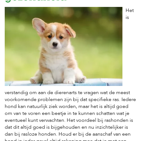
e
l
Het
s
is
W
e
b
s
h
o
p
K
l
a
n
verstandig om aan de dierenarts te vragen wat de meest
t
voorkomende problemen zijn bij dat specifieke ras. Iedere
e
hond kan natuurlijk ziek worden, maar het is altijd goed
n
s
om van te voren een beetje in te kunnen schatten wat je
e
eventueel kunt verwachten. Het voordeel bij rashonden is
r
dat dit altijd goed is bijgehouden en nu inzichtelijker is
v
dan bij rasloze honden. Houd er bij de aanschaf van een
i