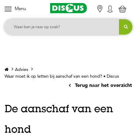
Menu
K
i
e
s
j
e
c
Advies
a
Waar moet ik op letten bij aanschaf van een hond? • Discus
t
Terug naar het overzicht
e
g
o
De aanschaf van een
r
i
hond
e